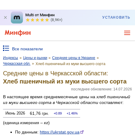
Multi от Минфин
УСТАНОВИТЬ
(8,9K+)
Все показатели
Индексы
»
Цены и рынки
»
Средние цены в Украине
»
Черкасская обл.
»
Хлеб пшеничный из муки высшего сорта
Средние цены в Черкасской области:
Хлеб пшеничный из муки высшего сорта
последнее обновление: 14.07.2026
В настоящее время среднемесячные цены на
хлеб пшеничный
из муки высшего сорта
в Черкасской области
составляют:
Июнь 2026
61,76
грн.
0.89
1.46%
(
–
кг
)
единица измерения
По данным:
https://ukrstat.gov.ua