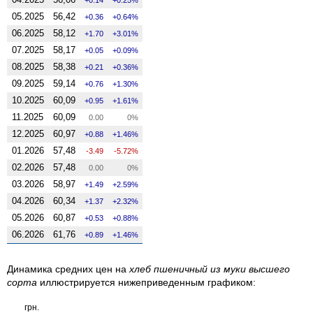
05.2025
56,42
0.36
0.64%
06.2025
58,12
1.70
3.01%
07.2025
58,17
0.05
0.09%
08.2025
58,38
0.21
0.36%
09.2025
59,14
0.76
1.30%
10.2025
60,09
0.95
1.61%
11.2025
60,09
0.00
0%
12.2025
60,97
0.88
1.46%
01.2026
57,48
-3.49
-5.72%
02.2026
57,48
0.00
0%
03.2026
58,97
1.49
2.59%
04.2026
60,34
1.37
2.32%
05.2026
60,87
0.53
0.88%
06.2026
61,76
0.89
1.46%
Динамика средних цен на
хлеб пшеничный из муки высшего
сорта
иллюстрируется нижеприведенным графиком:
грн.