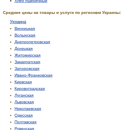
Хлеб пшеничный
Средние цены на товары и услуги по регионвм Украины:
Украина
Винницкая
Волынская
Днепропетровская
Донецкая
Житомирская
Закарпатская
Запорожская
Ивано-Франковская
Киевская
Кировоградская
Луганская
Львовская
Николаевская
Одесская
Полтавская
Ровенская