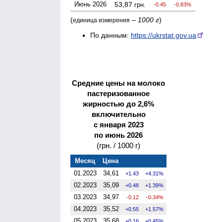
Июнь 2026
53,87
грн.
-0.45
-0.83%
(
–
1000 г
)
единица измерения
По данным:
https://ukrstat.gov.ua
Средние цены на молоко
пастеризованное
жирностью до 2,6%
включительно
с января 2023
по июнь 2026
(грн. / 1000 г)
Месяц
Цена
01.2023
34,61
1.43
4.31%
02.2023
35,09
0.48
1.39%
03.2023
34,97
-0.12
-0.34%
04.2023
35,52
0.55
1.57%
05.2023
35,68
0.16
0.45%