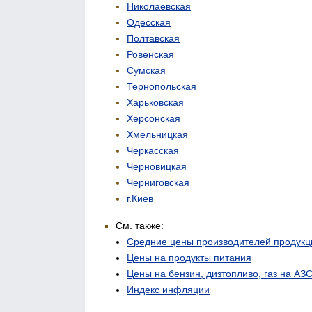
Николаевская
Одесская
Полтавская
Ровенская
Сумская
Тернопольская
Харьковская
Херсонская
Хмельницкая
Черкасская
Черновицкая
Черниговская
г.Киев
См. также:
Средние цены производителей продукц
Цены на продукты питания
Цены на бензин, дизтопливо, газ на АЗ
Индекс инфляции