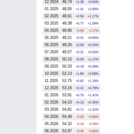
12.2024
46,74
1.38
3.04%
01.2025
48,05
1.31
2.80%
02.2025
48,61
0.56
1.17%
03.2025
49,38
0.77
1.58%
04.2025
48,80
-0.58
-1.17%
05.2025
49,21
0.41
0.84%
06.2025
49,26
0.05
0.10%
07.2025
49,57
0.31
0.63%
08.2025
50,15
0.58
1.17%
09.2025
50,33
0.18
0.36%
10.2025
52,13
1.80
3.58%
11.2025
52,75
0.62
1.19%
12.2025
53,16
0.41
0.78%
01.2026
53,91
0.75
1.41%
02.2026
54,10
0.19
0.35%
03.2026
54,81
0.71
1.31%
04.2026
54,48
-0.33
-0.60%
05.2026
54,32
-0.16
-0.29%
06.2026
53,87
-0.45
-0.83%