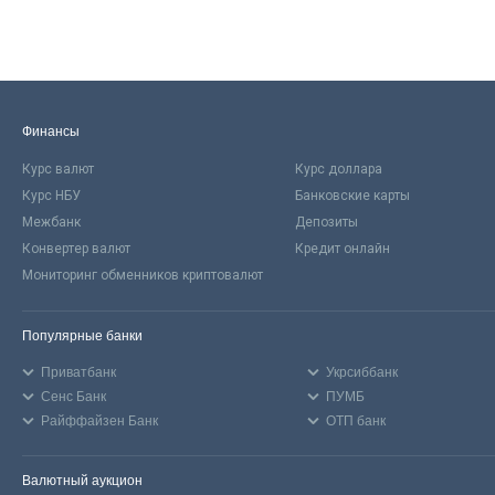
Финансы
Курс валют
Курс доллара
Курс НБУ
Банковские карты
Межбанк
Депозиты
Конвертер валют
Кредит онлайн
Мониторинг обменников криптовалют
Популярные банки
Приватбанк
Укрсиббанк
Сенс Банк
ПУМБ
Райффайзен Банк
ОТП банк
Валютный аукцион