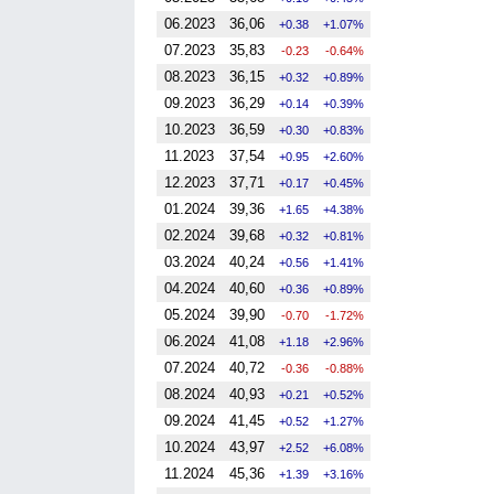
06.2023
36,06
0.38
1.07%
07.2023
35,83
-0.23
-0.64%
08.2023
36,15
0.32
0.89%
09.2023
36,29
0.14
0.39%
10.2023
36,59
0.30
0.83%
11.2023
37,54
0.95
2.60%
12.2023
37,71
0.17
0.45%
01.2024
39,36
1.65
4.38%
02.2024
39,68
0.32
0.81%
03.2024
40,24
0.56
1.41%
04.2024
40,60
0.36
0.89%
05.2024
39,90
-0.70
-1.72%
06.2024
41,08
1.18
2.96%
07.2024
40,72
-0.36
-0.88%
08.2024
40,93
0.21
0.52%
09.2024
41,45
0.52
1.27%
10.2024
43,97
2.52
6.08%
11.2024
45,36
1.39
3.16%