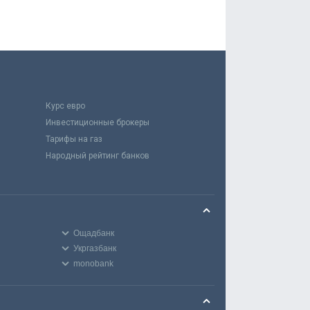
Курс евро
Инвестиционные брокеры
Тарифы на газ
Народный рейтинг банков
Ощадбанк
Укргазбанк
monobank