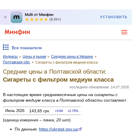
Multi от Минфин
УСТАНОВИТЬ
(8,9K+)
Все показатели
Индексы
»
Цены и рынки
»
Средние цены в Украине
»
Полтавская обл.
»
Сигареты с фильтром медиум класса
Средние цены в Полтавской области:
Сигареты с фильтром медиум класса
последнее обновление: 14.07.2026
В настоящее время среднемесячные цены на
сигареты с
фильтром медиум класса
в Полтавской области
составляют:
Июнь 2026
143,65
грн.
3.84
2.75%
(
–
пачка, 20 шт
)
единица измерения
По данным:
https://ukrstat.gov.ua