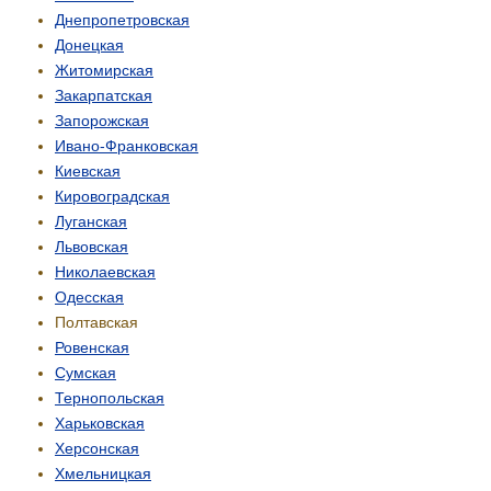
Днепропетровская
Донецкая
Житомирская
Закарпатская
Запорожская
Ивано-Франковская
Киевская
Кировоградская
Луганская
Львовская
Николаевская
Одесская
Полтавская
Ровенская
Сумская
Тернопольская
Харьковская
Херсонская
Хмельницкая