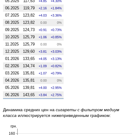
05.2025
117,63
4.85
4.30%
06.2025
119,79
2.16
1.84%
07.2025
123,82
4.03
3.36%
08.2025
123,82
0.00
0%
09.2025
124,73
0.91
0.73%
10.2025
125,79
1.06
0.85%
11.2025
125,79
0.00
0%
12.2025
129,60
3.81
3.03%
01.2026
133,65
4.05
3.13%
02.2026
134,74
1.09
0.82%
03.2026
135,81
1.07
0.79%
04.2026
135,81
0.00
0%
05.2026
139,81
4.00
2.95%
06.2026
143,65
3.84
2.75%
Динамика средних цен на
сигареты с фильтром медиум
класса
иллюстрируется нижеприведенным графиком:
грн.
160