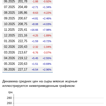
06.2025
201,78
-1.88
-0.92%
07.2025
204,49
2.71
1.34%
08.2025
195,86
-8.63
-4.22%
09.2025
200,67
4.81
2.46%
10.2025
208,75
8.08
4.03%
11.2025
225,41
16.66
7.98%
12.2025
221,16
-4.25
-1.89%
01.2026
222,75
1.59
0.72%
02.2026
220,43
-2.32
-1.04%
03.2026
213,67
-6.76
-3.07%
04.2026
219,12
5.45
2.55%
05.2026
220,63
1.51
0.69%
06.2026
227,17
6.54
2.96%
Динамика средних цен на
сыры мягкие жирные
иллюстрируется нижеприведенным графиком:
грн.
280
260