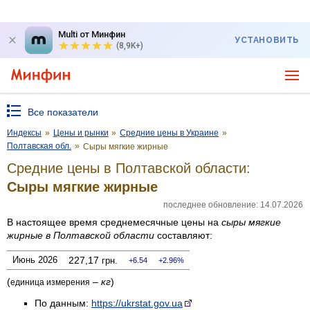
Multi от Минфин
УСТАНОВИТЬ
(8,9K+)
Все показатели
Индексы
»
Цены и рынки
»
Средние цены в Украине
»
Полтавская обл.
»
Сыры мягкие жирные
Средние цены в Полтавской области:
Сыры мягкие жирные
последнее обновление: 14.07.2026
В настоящее время среднемесячные цены на
сыры мягкие
жирные
в Полтавской области
составляют:
Июнь 2026
227,17
грн.
6.54
2.96%
(
–
кг
)
единица измерения
По данным:
https://ukrstat.gov.ua