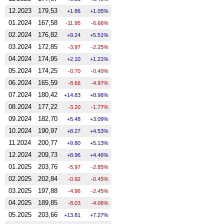
12.2023
179,53
1.86
1.05%
01.2024
167,58
-11.95
-6.66%
02.2024
176,82
9.24
5.51%
03.2024
172,85
-3.97
-2.25%
04.2024
174,95
2.10
1.21%
05.2024
174,25
-0.70
-0.40%
06.2024
165,59
-8.66
-4.97%
07.2024
180,42
14.83
8.96%
08.2024
177,22
-3.20
-1.77%
09.2024
182,70
5.48
3.09%
10.2024
190,97
8.27
4.53%
11.2024
200,77
9.80
5.13%
12.2024
209,73
8.96
4.46%
01.2025
203,76
-5.97
-2.85%
02.2025
202,84
-0.92
-0.45%
03.2025
197,88
-4.96
-2.45%
04.2025
189,85
-8.03
-4.06%
05.2025
203,66
13.81
7.27%