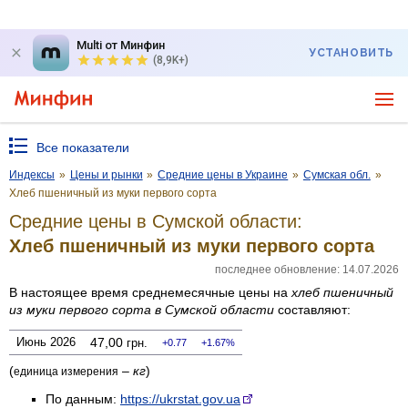
Multi от Минфин
УСТАНОВИТЬ
(8,9K+)
Все показатели
Индексы
»
Цены и рынки
»
Средние цены в Украине
»
Сумская обл.
»
Хлеб пшеничный из муки первого сорта
Средние цены в Сумской области:
Хлеб пшеничный из муки первого сорта
последнее обновление: 14.07.2026
В настоящее время среднемесячные цены на
хлеб пшеничный
из муки первого сорта
в Сумской области
составляют:
Июнь 2026
47,00
грн.
0.77
1.67%
(
–
кг
)
единица измерения
По данным:
https://ukrstat.gov.ua