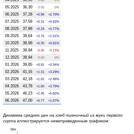
05.2025
36,30
0.00
0%
06.2025
37,28
0.98
2.70%
07.2025
37,59
0.31
0.83%
08.2025
37,88
0.29
0.77%
09.2025
38,64
0.76
2.01%
10.2025
38,99
0.35
0.91%
11.2025
38,94
-0.05
-0.13%
12.2025
38,94
0.00
0%
01.2026
39,85
0.91
2.34%
02.2026
41,16
1.31
3.29%
03.2026
42,18
1.02
2.48%
04.2026
43,78
1.60
3.79%
05.2026
46,23
2.45
5.60%
06.2026
47,00
0.77
1.67%
Динамика средних цен на
хлеб пшеничный из муки первого
сорта
иллюстрируется нижеприведенным графиком:
грн.