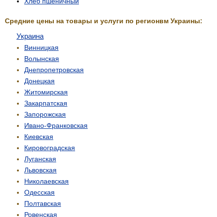
Хлеб пшеничный
Средние цены на товары и услуги по регионвм Украины:
Украина
Винницкая
Волынская
Днепропетровская
Донецкая
Житомирская
Закарпатская
Запорожская
Ивано-Франковская
Киевская
Кировоградская
Луганская
Львовская
Николаевская
Одесская
Полтавская
Ровенская