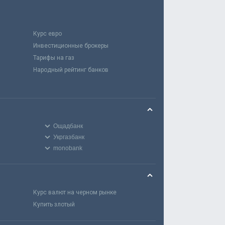
Курс евро
Инвестиционные брокеры
Тарифы на газ
Народный рейтинг банков
Ощадбанк
Укргазбанк
monobank
Курс валют на черном рынке
Купить злотый