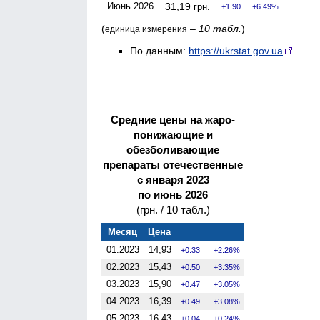
Июнь 2026
31,19
грн.
1.90
6.49%
(
–
10 табл.
)
единица измерения
По данным:
https://ukrstat.gov.ua
Средние цены на жаро­
понижающие и
обезболивающие
препараты отечественные
с января 2023
по июнь 2026
(грн. / 10 табл.)
Месяц
Цена
01.2023
14,93
0.33
2.26%
02.2023
15,43
0.50
3.35%
03.2023
15,90
0.47
3.05%
04.2023
16,39
0.49
3.08%
05.2023
16,43
0.04
0.24%