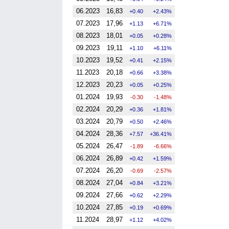
06.2023
16,83
0.40
2.43%
07.2023
17,96
1.13
6.71%
08.2023
18,01
0.05
0.28%
09.2023
19,11
1.10
6.11%
10.2023
19,52
0.41
2.15%
11.2023
20,18
0.66
3.38%
12.2023
20,23
0.05
0.25%
01.2024
19,93
-0.30
-1.48%
02.2024
20,29
0.36
1.81%
03.2024
20,79
0.50
2.46%
04.2024
28,36
7.57
36.41%
05.2024
26,47
-1.89
-6.66%
06.2024
26,89
0.42
1.59%
07.2024
26,20
-0.69
-2.57%
08.2024
27,04
0.84
3.21%
09.2024
27,66
0.62
2.29%
10.2024
27,85
0.19
0.69%
11.2024
28,97
1.12
4.02%