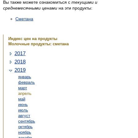
Вы также можете ознакомиться с
текущими и
среднемесячными ценами
на эти продукты:
Сметана
Индекс цен на продукты
Молочные продукты: сметана
2017
2018
2019
январь
февраль
март
апрель
май
июнь
июль
август
сентябрь
октябрь
ноябрь
декабрь