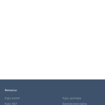
Финансы
Курс валют
Курс доллара
Курс НБУ
Банковские карты