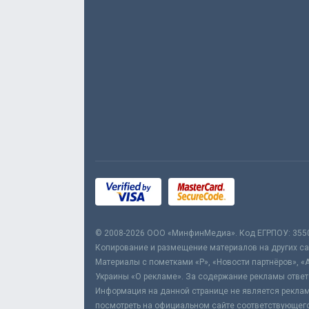
© 2008-2026 ООО «МинфинМедиа». Код ЕГРПОУ: 355
Копирование и размещение материалов на других сай
Материалы с пометками «Р», «Новости партнёров», «
Украины «О рекламе». За содержание рекламы ответ
Информация на данной странице не является реклам
посмотреть на официальном сайте соответствующего