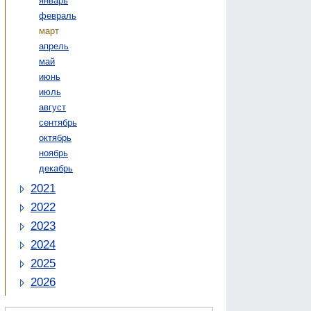
январь
февраль
март
апрель
май
июнь
июль
август
сентябрь
октябрь
ноябрь
декабрь
2021
2022
2023
2024
2025
2026