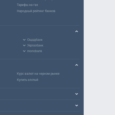
Тарифы на газ
Народный рейтинг банков
Ощадбанк
Укргазбанк
monobank
Курс валют на черном рынке
Купить злотый