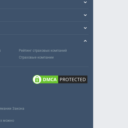
х
Рейтинг страховых компаний
Страховые компании
нимании Закона
ах можно