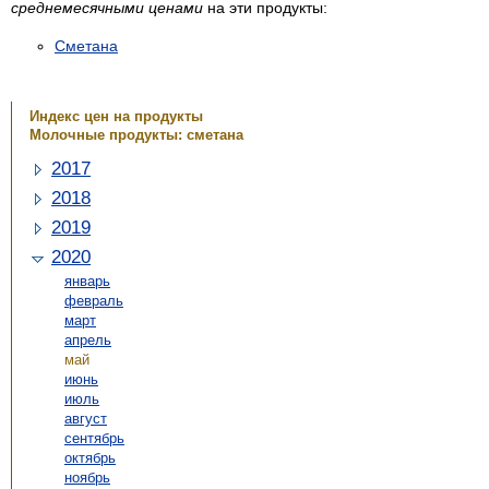
среднемесячными ценами
на эти продукты:
Сметана
Индекс цен на продукты
Молочные продукты: сметана
2017
2018
2019
2020
январь
февраль
март
апрель
май
июнь
июль
август
сентябрь
октябрь
ноябрь