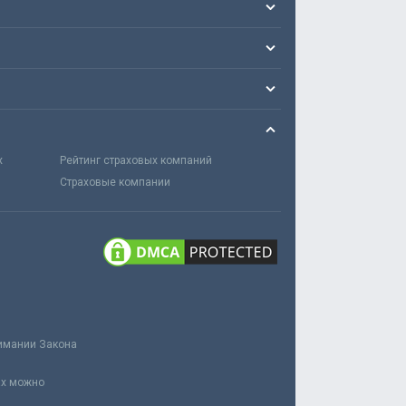
х
Рейтинг страховых компаний
Страховые компании
нимании Закона
ах можно