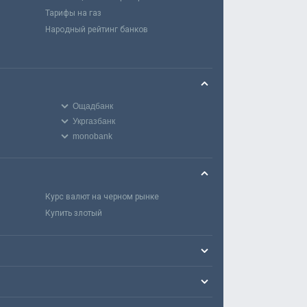
Тарифы на газ
Народный рейтинг банков
Ощадбанк
Укргазбанк
monobank
Курс валют на черном рынке
Купить злотый