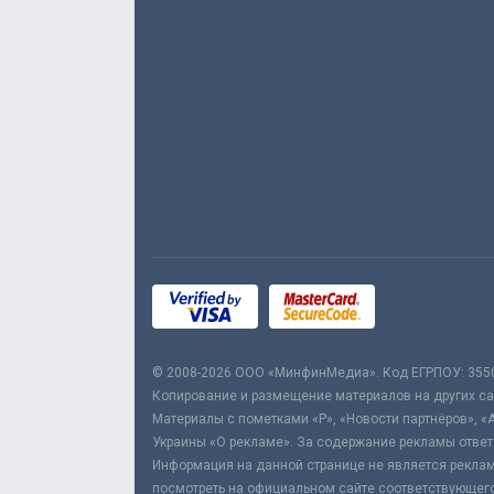
© 2008-2026 ООО «МинфинМедиа». Код ЕГРПОУ: 355
Копирование и размещение материалов на других сай
Материалы с пометками «Р», «Новости партнёров», «
Украины «О рекламе». За содержание рекламы ответ
Информация на данной странице не является реклам
посмотреть на официальном сайте соответствующего