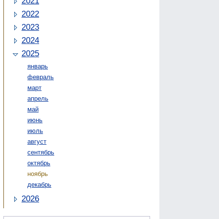
2021
2022
2023
2024
2025
январь
февраль
март
апрель
май
июнь
июль
август
сентябрь
октябрь
ноябрь
декабрь
2026