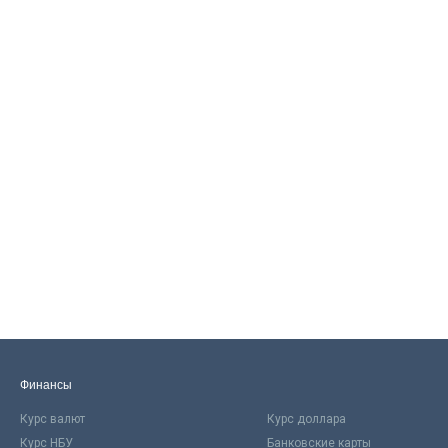
Финансы
Курс валют
Курс доллара
Курс НБУ
Банковские карты