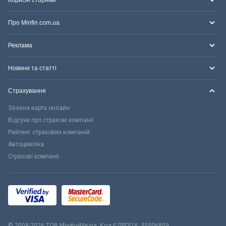
Про Minfin.com.ua
Реклама
Новини та статті
Страхування
Зелена карта онлайн
Відгуки про страхові компанії
Рейтинг страхових компаній
Автоцивілка
Страхові компанії
© 2008-2026 ТОВ МiнфiнМедiа. Код ЄДРПОУ: 35506859