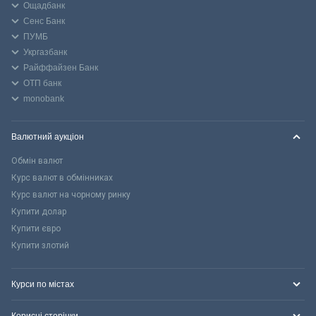
Ощадбанк
Сенс Банк
ПУМБ
Укргазбанк
Райффайзен Банк
ОТП банк
monobank
Валютний аукціон
Обмін валют
Курс валют в обмінниках
Курс валют на чорному ринку
Купити долар
Купити євро
Купити злотий
Курси по містах
Корисні сторінки