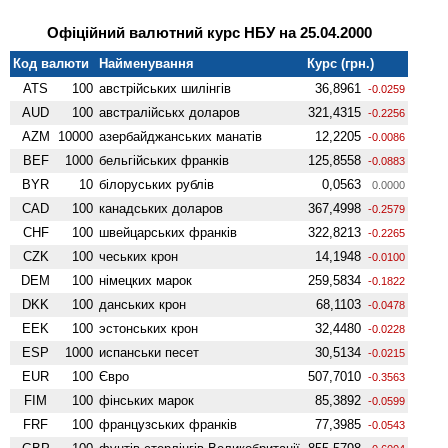
Офіційний валютний курс НБУ на 25.04.2000
Код валюти
Найменування
Курс (грн.)
ATS
100
австрійських шилінгів
36,8961
-0.0259
AUD
100
австралійськх доларов
321,4315
-0.2256
AZM
10000
азербайджанських манатів
12,2205
-0.0086
BEF
1000
бельгійських франків
125,8558
-0.0883
BYR
10
білоруських рублів
0,0563
0.0000
CAD
100
канадських доларов
367,4998
-0.2579
CHF
100
швейцарських франків
322,8213
-0.2265
CZK
100
чеських крон
14,1948
-0.0100
DEM
100
німецких марок
259,5834
-0.1822
DKK
100
данських крон
68,1103
-0.0478
EEK
100
эстонських крон
32,4480
-0.0228
ESP
1000
испанськи песет
30,5134
-0.0215
EUR
100
Євро
507,7010
-0.3563
FIM
100
фінських марок
85,3892
-0.0599
FRF
100
французських франків
77,3985
-0.0543