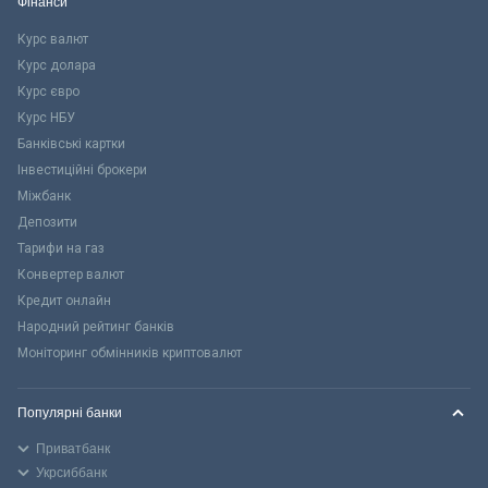
Фінанси
Курс валют
Курс долара
Курс євро
Курс НБУ
Банківські картки
Інвестиційні брокери
Міжбанк
Депозити
Тарифи на газ
Конвертер валют
Кредит онлайн
Народний рейтинг банків
Моніторинг обмінників криптовалют
Популярні банки
Приватбанк
Укрсиббанк