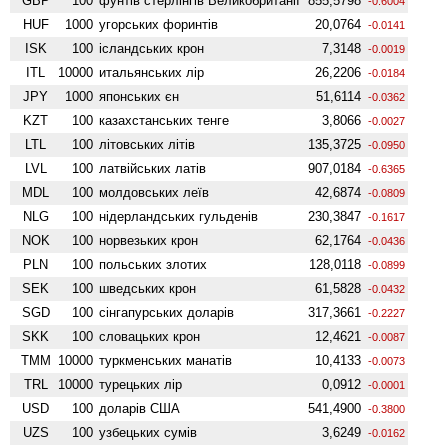
GBP
100
фунтів стерлінгів Велико­британії
855,5798
-0.6004
HUF
1000
угорських форинтів
20,0764
-0.0141
ISK
100
ісландських крон
7,3148
-0.0019
ITL
10000
итальянських лір
26,2206
-0.0184
JPY
1000
японських єн
51,6114
-0.0362
KZT
100
казахстанських тенге
3,8066
-0.0027
LTL
100
літовських літів
135,3725
-0.0950
LVL
100
латвійських латів
907,0184
-0.6365
MDL
100
молдовських леїв
42,6874
-0.0809
NLG
100
нідерландських гульденів
230,3847
-0.1617
NOK
100
норвезьких крон
62,1764
-0.0436
PLN
100
польських злотих
128,0118
-0.0899
SEK
100
шведських крон
61,5828
-0.0432
SGD
100
сінгапурських доларів
317,3661
-0.2227
SKK
100
словацьких крон
12,4621
-0.0087
TMM
10000
туркменських манатів
10,4133
-0.0073
TRL
10000
турецьких лір
0,0912
-0.0001
USD
100
доларів США
541,4900
-0.3800
UZS
100
узбецьких сумів
3,6249
-0.0162