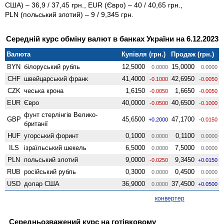
США) – 36,9 / 37,45 грн., EUR (Євро) – 40 / 40,65 грн.,
PLN (польський злотий) – 9 / 9,345 грн.
Середній курс обміну валют в банках України на 6.12.2023
Валюта
Купівля (грн.)
Продаж (грн.)
BYN
білоруський рубль
12,5000
15,0000
0.0000
0.0000
CHF
швейцарський франк
41,4000
42,6950
-0.1000
-0.0050
CZK
чеська крона
1,6150
1,6650
-0.0050
-0.0050
EUR
Євро
40,0000
40,6500
-0.0500
-0.1000
фунт стерлінгів Велико­
GBP
45,6500
47,1700
+0.2000
-0.0150
британії
HUF
угорський форинт
0,1000
0,1100
0.0000
0.0000
ILS
ізраїльський шекель
6,5000
7,5000
0.0000
0.0000
PLN
польський злотий
9,0000
9,3450
-0.0250
+0.0150
RUB
російський рубль
0,3000
0,4500
0.0000
0.0000
USD
долар США
36,9000
37,4500
0.0000
+0.0500
конвертер
Середньозважений курс на готівковому