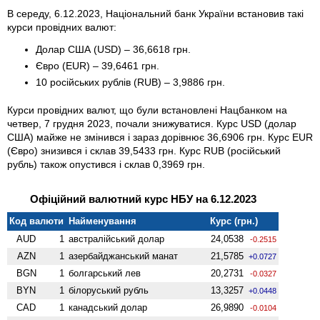
В середу, 6.12.2023, Національний банк України встановив такі
курси провідних валют:
Долар США (USD) – 36,6618 грн.
Євро (EUR) – 39,6461 грн.
10 російських рублів (RUB) – 3,9886 грн.
Курси провідних валют, що були встановлені Нацбанком на
четвер, 7 грудня 2023, почали знижуватися. Курс USD (долар
США) майже не змінився і зараз дорівнює 36,6906 грн. Курс EUR
(Євро) знизився і склав 39,5433 грн. Курс RUB (російський
рубль) також опустився і склав 0,3969 грн.
Офіційний валютний курс НБУ на 6.12.2023
Код валюти
Найменування
Курс (грн.)
AUD
1
австралійський долар
24,0538
-0.2515
AZN
1
азербайджанський манат
21,5785
+0.0727
BGN
1
болгарський лев
20,2731
-0.0327
BYN
1
білоруський рубль
13,3257
+0.0448
CAD
1
канадський долар
26,9890
-0.0104