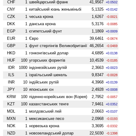
CHF
1
швейцарський франк
41,9567
+0.0502
CNY
1
китайський юань женьмiньбi
5,1325
+0.0142
CZK
1
чеська крона
1,6267
-0.0021
DKK
1
данська крона
5,3176
-0.0085
EGP
1
єгипетський фунт
1,1869
+0.0009
EUR
1
Євро
39,6461
-0.0674
GBP
1
фунт стерлінгів Велико­британії
46,2654
-0.0469
HKD
1
гонконгівський долар
4,6895
+0.0138
HUF
100
угорських форинтів
10,4539
-0.0185
IDR
1000
індонезійських рупій
2,3663
+0.0023
ILS
1
ізраїльський шекель
9,8347
-0.0028
INR
10
індійських рупій
4,3968
+0.0139
JPY
10
японських єн
2,4928
+0.0008
KRW
100
піденно-корейських вон (Корея)
2,7952
-0.0057
KZT
100
казахстанських тенге
7,9461
+0.0352
MDL
1
молдовський лей
2,0663
+0.0107
MXN
1
мексиканське песо
2,0968
-0.0193
NOK
1
норвезька крона
3,3695
-0.0332
NZD
1
ново­зеландський долар
22,5030
-0.1398