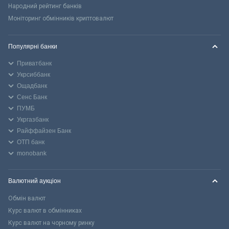
Народний рейтинг банків
Моніторинг обмінників криптовалют
Популярні банки
Приватбанк
Укрсиббанк
Ощадбанк
Сенс Банк
ПУМБ
Укргазбанк
Райффайзен Банк
ОТП банк
monobank
Валютний аукціон
Обмін валют
Курс валют в обмінниках
Курс валют на чорному ринку