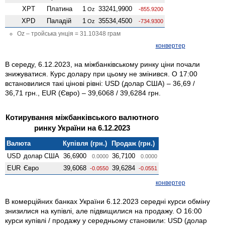
XPT
Платина
1
33241,9900
Oz
-855.9200
XPD
Паладій
1
35534,4500
Oz
-734.9300
Oz – тройська унція = 31.10348 грам
конвертер
В середу, 6.12.2023, на міжбанківському ринку ціни почали
знижуватися. Курс долару при цьому не змінився. О 17:00
встановилися такі цінові рівні: USD (долар США) – 36,69 /
36,71 грн., EUR (Євро) – 39,6068 / 39,6284 грн.
Котирування міжбанківського валютного
ринку України на 6.12.2023
Валюта
Купівля (грн.)
Продаж (грн.)
USD
долар США
36,6900
36,7100
0.0000
0.0000
EUR
Євро
39,6068
39,6284
-0.0550
-0.0551
конвертер
В комерційних банках України 6.12.2023 середні курси обміну
знизилися на купівлі, але підвищилися на продажу. О 16:00
курси купівлі / продажу у середньому становили: USD (долар