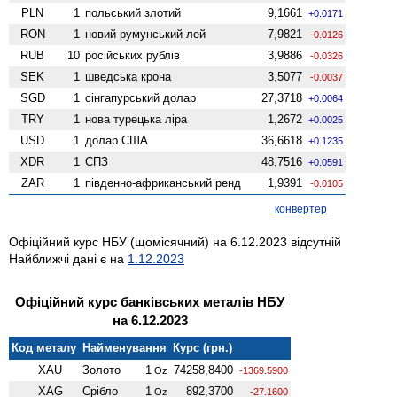
PLN
1
польський злотий
9,1661
+0.0171
RON
1
новий румунський лей
7,9821
-0.0126
RUB
10
російських рублів
3,9886
-0.0326
SEK
1
шведська крона
3,5077
-0.0037
SGD
1
сінгапурський долар
27,3718
+0.0064
TRY
1
нова турецька ліра
1,2672
+0.0025
USD
1
долар США
36,6618
+0.1235
XDR
1
СПЗ
48,7516
+0.0591
ZAR
1
південно-африканський ренд
1,9391
-0.0105
конвертер
Офіційний курс НБУ (щомісячний) на 6.12.2023 відсутній
Найближчі дані є на
1.12.2023
Офіційний курс банківських металів НБУ
на 6.12.2023
Код металу
Найменування
Курс (грн.)
XAU
Золото
1
74258,8400
Oz
-1369.5900
XAG
Срібло
1
892,3700
Oz
-27.1600