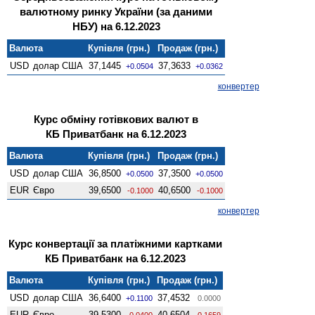
валютному ринку України (за даними
НБУ) на 6.12.2023
Валюта
Купівля (грн.)
Продаж (грн.)
USD
долар США
37,1445
37,3633
+0.0504
+0.0362
конвертер
Курс обміну готівкових валют в
КБ Приватбанк на 6.12.2023
Валюта
Купівля (грн.)
Продаж (грн.)
USD
долар США
36,8500
37,3500
+0.0500
+0.0500
EUR
Євро
39,6500
40,6500
-0.1000
-0.1000
конвертер
Курс конвертації за платіжними картками
КБ Приватбанк на 6.12.2023
Валюта
Купівля (грн.)
Продаж (грн.)
USD
долар США
36,6400
37,4532
+0.1100
0.0000
EUR
Євро
39,5300
40,6504
-0.0400
-0.1659