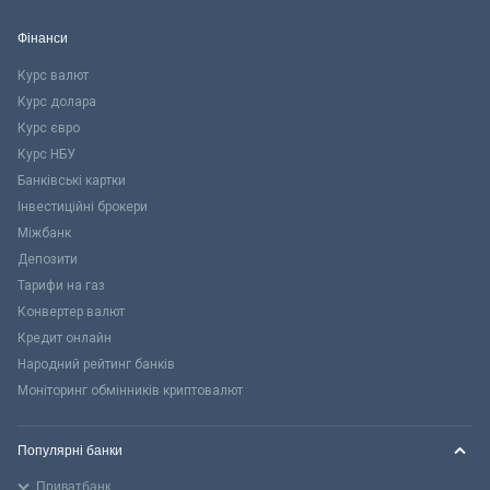
Фінанси
Курс валют
Курс долара
Курс євро
Курс НБУ
Банківські картки
Інвестиційні брокери
Міжбанк
Депозити
Тарифи на газ
Конвертер валют
Кредит онлайн
Народний рейтинг банків
Моніторинг обмінників криптовалют
Популярні банки
Приватбанк