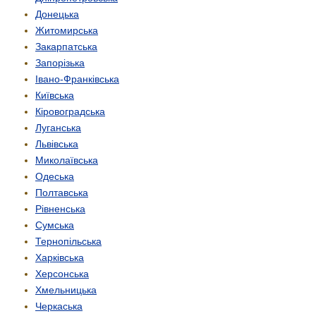
Донецька
Житомирська
Закарпатська
Запорізька
Івано-Франківська
Київська
Кіровоградська
Луганська
Львівська
Миколаївська
Одеська
Полтавська
Рівненська
Сумська
Тернопільська
Харківська
Херсонська
Хмельницька
Черкаська