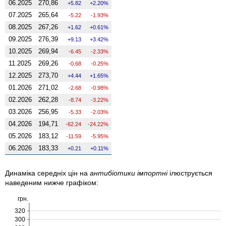
06.2025
270,86
5.82
2.20%
07.2025
265,64
-5.22
-1.93%
08.2025
267,26
1.62
0.61%
09.2025
276,39
9.13
3.42%
10.2025
269,94
-6.45
-2.33%
11.2025
269,26
-0.68
-0.25%
12.2025
273,70
4.44
1.65%
01.2026
271,02
-2.68
-0.98%
02.2026
262,28
-8.74
-3.22%
03.2026
256,95
-5.33
-2.03%
04.2026
194,71
-62.24
-24.22%
05.2026
183,12
-11.59
-5.95%
06.2026
183,33
0.21
0.11%
Динаміка середніх цін на
антибіотики імпортні
ілюструється
наведеним нижче графіком:
грн.
320
300