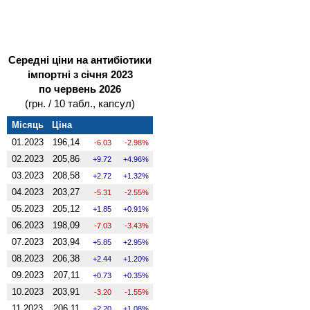
Середні ціни на антибіотики
імпортні з січня 2023
по червень 2026
(грн. / 10 табл., капсул)
Місяць
Ціна
01.2023
196,14
-6.03
-2.98%
02.2023
205,86
9.72
4.96%
03.2023
208,58
2.72
1.32%
04.2023
203,27
-5.31
-2.55%
05.2023
205,12
1.85
0.91%
06.2023
198,09
-7.03
-3.43%
07.2023
203,94
5.85
2.95%
08.2023
206,38
2.44
1.20%
09.2023
207,11
0.73
0.35%
10.2023
203,91
-3.20
-1.55%
11.2023
206,11
2.20
1.08%