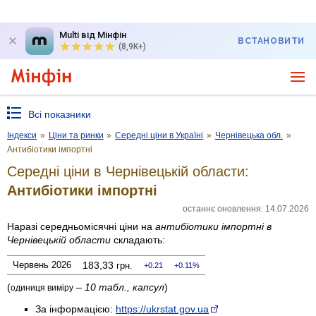
Multi від Мінфін
ВСТАНОВИТИ
(8,9K+)
Всі показники
Індекси
»
Ціни та ринки
»
Середні ціни в Україні
»
Чернівецька обл.
»
Антибіотики імпортні
Середні ціни в Чернівецькій области:
Антибіотики імпортні
останнє оновлення: 14.07.2026
Наразі середньомісячні ціни на
антибіотики імпортні
в
Чернівецькій области
складають:
Червень 2026
183,33
грн.
0.21
0.11%
(
–
10 табл., капсул
)
одиниця виміру
За інформацією:
https://ukrstat.gov.ua