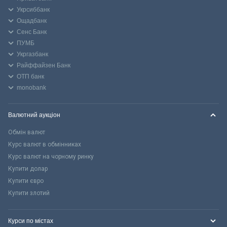
Укрсиббанк
Ощадбанк
Сенс Банк
ПУМБ
Укргазбанк
Райффайзен Банк
ОТП банк
monobank
Валютний аукціон
Обмін валют
Курс валют в обмінниках
Курс валют на чорному ринку
Купити долар
Купити євро
Купити злотий
Курси по містах