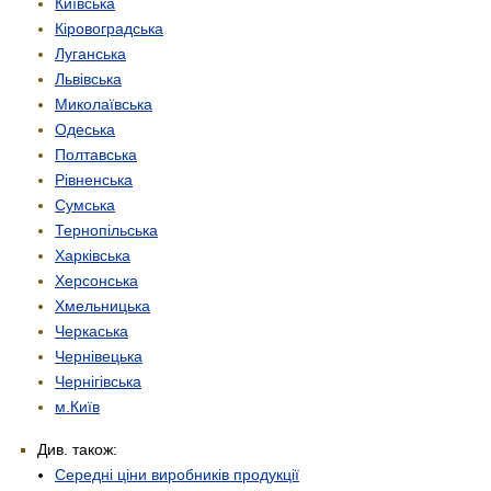
Київська
Кіровоградська
Луганська
Львівська
Миколаївська
Одеська
Полтавська
Рівненська
Сумська
Тернопільська
Харківська
Херсонська
Хмельницька
Черкаська
Чернівецька
Чернігівська
м.Київ
Див. також:
Середні ціни виробників продукції