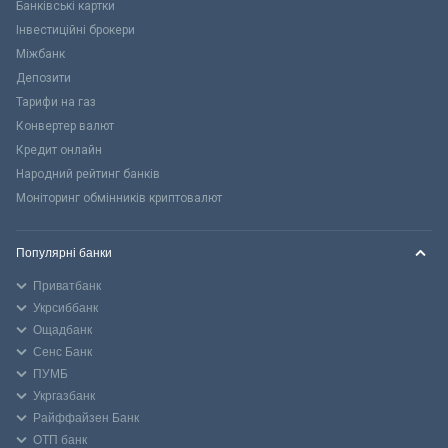
Банківські картки
Інвестиційні брокери
Міжбанк
Депозити
Тарифи на газ
Конвертер валют
Кредит онлайн
Народний рейтинг банків
Моніторинг обмінників криптовалют
Популярні банки
Приватбанк
Укрсиббанк
Ощадбанк
Сенс Банк
ПУМБ
Укргазбанк
Райффайзен Банк
ОТП банк