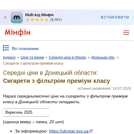
Multi від Мінфін
ВСТАНОВИТИ
(8,9K+)
Всі показники
Індекси
»
Ціни та ринки
»
Середні ціни в Україні
»
Донецька обл.
»
Сигарети з фільтром преміум класу
Середні ціни в Донецькій области:
Сигарети з фільтром преміум класу
останнє оновлення: 14.07.2026
Наразі середньомісячні ціни на
сигарети з фільтром преміум
класу
в Донецькій области
складають:
Вересень 2025
(
–
пачка, 20 шт
)
одиниця виміру
За інформацією:
https://ukrstat.gov.ua