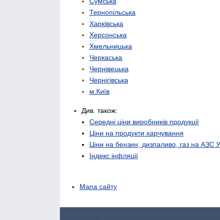
Сумська
Тернопільська
Харківська
Херсонська
Хмельницька
Черкаська
Чернівецька
Чернігівська
м.Київ
Див. також:
Середні ціни виробників продукції
Ціни на продукти харчування
Ціни на бензин, дизпаливо, газ на АЗС 
Індекс інфляції
Мапа сайту