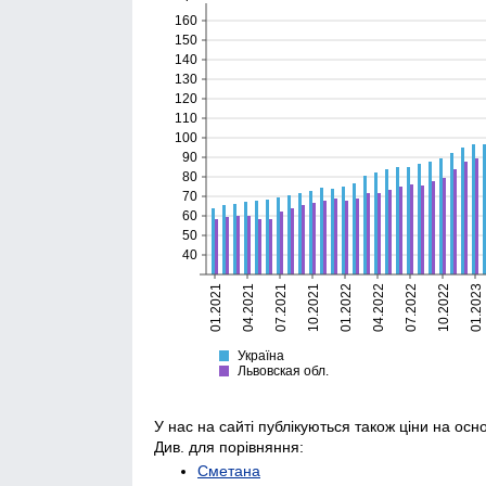
160
150
140
130
120
110
100
90
80
70
60
50
40
01.2021
04.2021
07.2021
10.2021
01.2022
04.2022
07.2022
10.2022
01.2023
Україна
Львовская
Україна
Львовская обл.
У нас на сайті публікуються також ціни на осн
Див. для порівняння:
Сметана