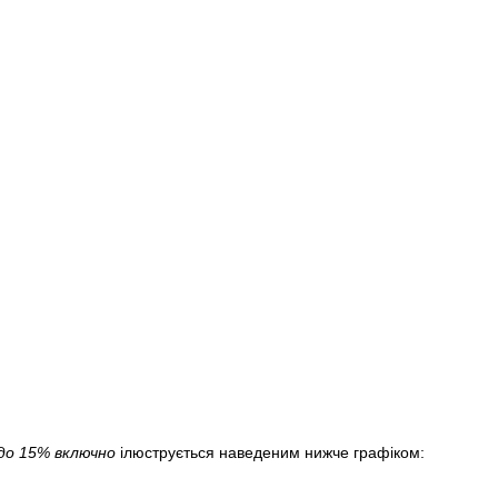
до 15% включно
ілюструється наведеним нижче графіком: