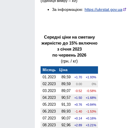
(
–
кг
)
одиниця виміру
За інформацією:
https://ukrstat.gov.ua
Середні ціни на сметану
жирністю до 15% включно
з січня 2023
по червень 2026
(грн. / кг)
Місяць
Ціна
01.2023
89,59
1.70
1.93%
02.2023
89,59
0.00
0%
03.2023
89,07
-0.52
-0.58%
04.2023
90,57
1.50
1.68%
05.2023
91,33
0.76
0.84%
06.2023
89,93
-1.40
-1.53%
07.2023
90,07
0.14
0.16%
08.2023
92,96
2.89
3.21%