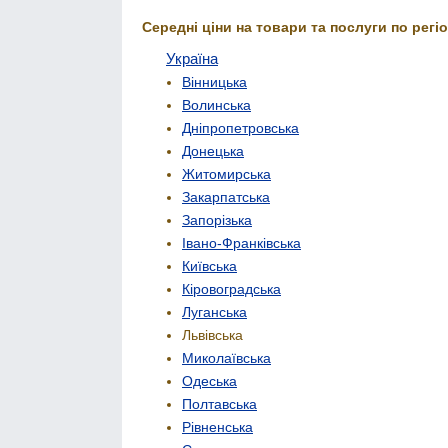
Середні ціни на товари та послуги по регіо
Україна
Вінницька
Волинська
Дніпропетровська
Донецька
Житомирська
Закарпатська
Запорізька
Івано-Франківська
Київська
Кіровоградська
Луганська
Львівська
Миколаївська
Одеська
Полтавська
Рівненська