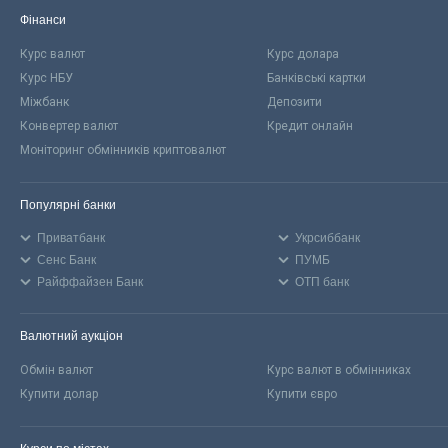
Фінанси
Курс валют
Курс долара
Курс НБУ
Банківські картки
Міжбанк
Депозити
Конвертер валют
Кредит онлайн
Моніторинг обмінників криптовалют
Популярні банки
Приватбанк
Укрсиббанк
Сенс Банк
ПУМБ
Райффайзен Банк
ОТП банк
Валютний аукціон
Обмін валют
Курс валют в обмінниках
Купити долар
Купити євро