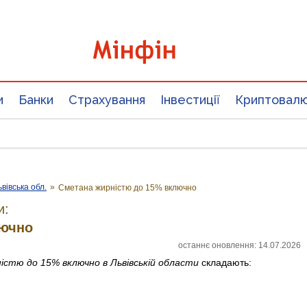
и
Банки
Страхування
Інвестиції
Криптовал
ьвівська обл.
»
Сметана жирністю до 15% включно
и:
лючно
останнє оновлення: 14.07.2026
істю до 15% включно
в Львівській области
складають: