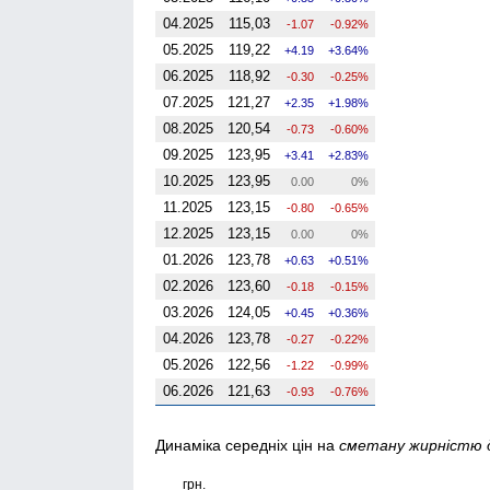
04.2025
115,03
-1.07
-0.92%
05.2025
119,22
4.19
3.64%
06.2025
118,92
-0.30
-0.25%
07.2025
121,27
2.35
1.98%
08.2025
120,54
-0.73
-0.60%
09.2025
123,95
3.41
2.83%
10.2025
123,95
0.00
0%
11.2025
123,15
-0.80
-0.65%
12.2025
123,15
0.00
0%
01.2026
123,78
0.63
0.51%
02.2026
123,60
-0.18
-0.15%
03.2026
124,05
0.45
0.36%
04.2026
123,78
-0.27
-0.22%
05.2026
122,56
-1.22
-0.99%
06.2026
121,63
-0.93
-0.76%
Динаміка середніх цін на
сметану жирністю 
грн.