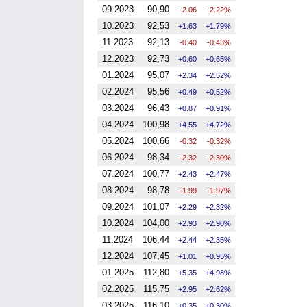
09.2023
90,90
-2.06
-2.22%
10.2023
92,53
1.63
1.79%
11.2023
92,13
-0.40
-0.43%
12.2023
92,73
0.60
0.65%
01.2024
95,07
2.34
2.52%
02.2024
95,56
0.49
0.52%
03.2024
96,43
0.87
0.91%
04.2024
100,98
4.55
4.72%
05.2024
100,66
-0.32
-0.32%
06.2024
98,34
-2.32
-2.30%
07.2024
100,77
2.43
2.47%
08.2024
98,78
-1.99
-1.97%
09.2024
101,07
2.29
2.32%
10.2024
104,00
2.93
2.90%
11.2024
106,44
2.44
2.35%
12.2024
107,45
1.01
0.95%
01.2025
112,80
5.35
4.98%
02.2025
115,75
2.95
2.62%
03.2025
116,10
0.35
0.30%