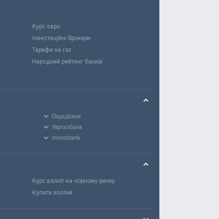
Курс євро
Інвестиційні брокери
Тарифи на газ
Народний рейтинг банків
Ощадбанк
Укргазбанк
monobank
Курс валют на чорному ринку
Купити злотий