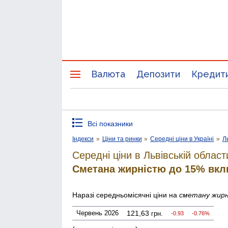
Валюта
Депозити
Кредит
Всі показники
Індекси
»
Ціни та ринки
»
Середні ціни в Україні
»
Л
Середні ціни в Львівській област
Сметана жирністю до 15% вк
Наразі середньомісячні ціни на
сметану жирн
Червень 2026
121,63
грн.
-0.93
-0.76%