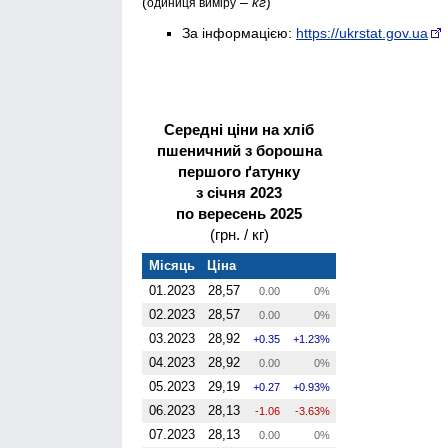
(
–
кг
)
одиниця виміру
За інформацією:
https://ukrstat.gov.ua
Середні ціни на хліб
пшеничний з борошна
першого ґатунку
з січня 2023
по вересень 2025
(грн. / кг)
Місяць
Ціна
01.2023
28,57
0.00
0%
02.2023
28,57
0.00
0%
03.2023
28,92
0.35
1.23%
04.2023
28,92
0.00
0%
05.2023
29,19
0.27
0.93%
06.2023
28,13
-1.06
-3.63%
07.2023
28,13
0.00
0%