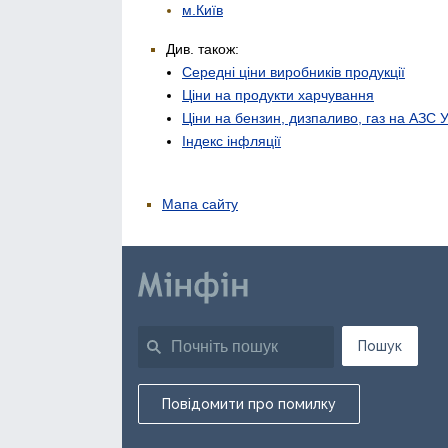
м.Київ
Див. також:
Середні ціни виробників продукції
Ціни на продукти харчування
Ціни на бензин, дизпаливо, газ на АЗС 
Індекс інфляції
Мапа сайту
Пошук
Повідомити про помилку