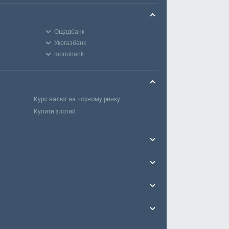
Ощадбанк
Укргазбанк
monobank
Курс валют на чорному ринку
Купити злотий