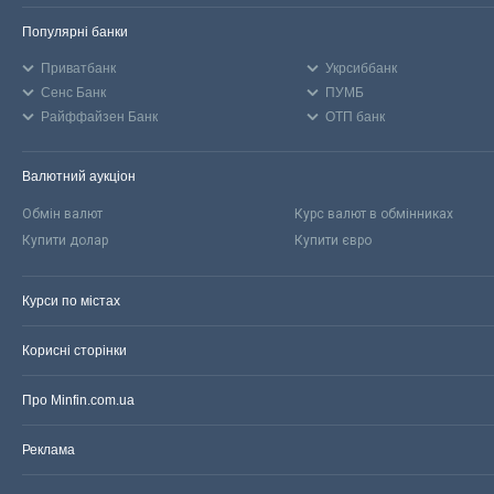
Популярні банки
Приватбанк
Укрсиббанк
Сенс Банк
ПУМБ
Райффайзен Банк
ОТП банк
Валютний аукціон
Обмін валют
Курс валют в обмінниках
Купити долар
Купити євро
Курси по містах
Корисні сторінки
Про Minfin.com.ua
Реклама