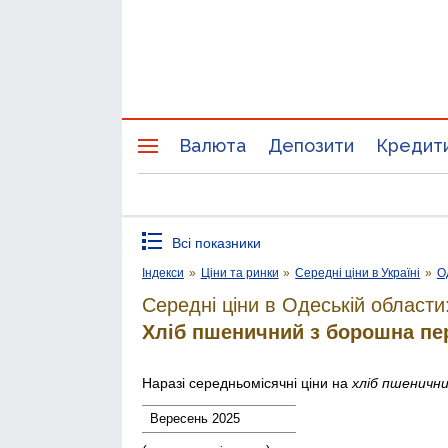
Валюта
Депозити
Кредит
Всі показники
Індекси
»
Ціни та ринки
»
Середні ціни в Україні
»
О
Середні ціни в Одеській области
Хліб пшеничний з борошна пе
Наразі середньомісячні ціни на
хліб пшеничн
Вересень 2025