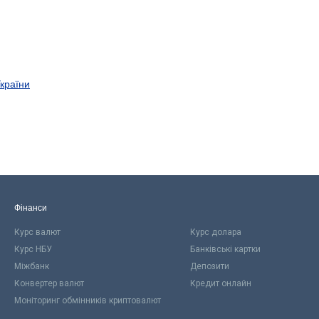
України
Фінанси
Курс валют
Курс долара
Курс НБУ
Банківські картки
Міжбанк
Депозити
Конвертер валют
Кредит онлайн
Моніторинг обмінників криптовалют