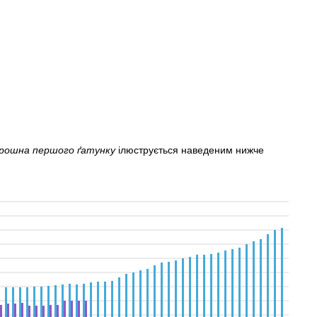
орошна першого ґатунку
ілюструється наведеним нижче