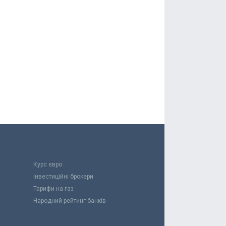
Курс євро
Інвестиційні брокери
Тарифи на газ
Народний рейтинг банків