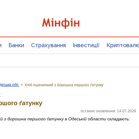
и
Банки
Страхування
Інвестиції
Криптовал
деська обл.
»
Хліб пшеничний з борошна першого ґатунку
:
ршого ґатунку
останнє оновлення: 14.07.2026
ий з борошна першого ґатунку
в Одеській области
складають: