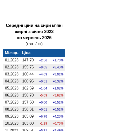
Середні ціни на сири м'які
жирні з січня 2023
по червень 2026
(грн. / кг)
Місяць
Ціна
01.2023
147,70
2.56
1.76%
02.2023
155,75
8.05
5.45%
03.2023
160,44
4.69
3.01%
04.2023
160,95
0.51
0.32%
05.2023
162,59
1.64
1.02%
06.2023
156,70
-5.89
-3.62%
07.2023
157,50
0.80
0.51%
08.2023
158,31
0.81
0.51%
09.2023
165,09
6.78
4.28%
10.2023
163,80
-1.29
-0.78%
11.2023
169,51
5.71
3.49%