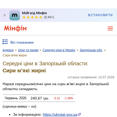
Multi від Мінфін
ВСТАНОВИТИ
(8,9K+)
Всі показники
Індекси
»
Ціни та ринки
»
Середні ціни в Україні
»
Запорізька обл.
»
Сири м'які жирні
Середні ціни в Запорізькій области:
Сири м'які жирні
останнє оновлення: 14.07.2026
Наразі середньомісячні ціни на
сири м'які жирні
в Запорізькій
области
складають:
Червень 2026
240,67
грн.
-3.12
-1.28%
(
–
кг
)
одиниця виміру
За інформацією:
https://ukrstat.gov.ua