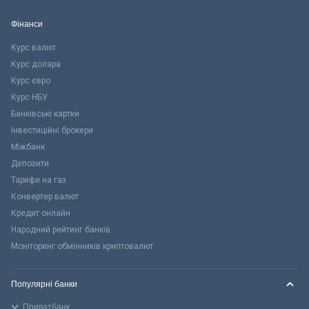
Фінанси
Курс валют
Курс долара
Курс євро
Курс НБУ
Банківські картки
Інвестиційні брокери
Міжбанк
Депозити
Тарифи на газ
Конвертер валют
Кредит онлайн
Народний рейтинг банків
Моніторинг обмінників криптовалют
Популярні банки
Приватбанк