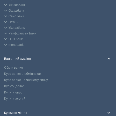
Укрсиббанк
Ощадбанк
Сенс Банк
ПУМБ
Укргазбанк
Райффайзен Банк
ОТП банк
monobank
Валютний аукціон
Обмін валют
Курс валют в обмінниках
Курс валют на чорному ринку
Купити долар
Купити євро
Купити злотий
Курси по містах