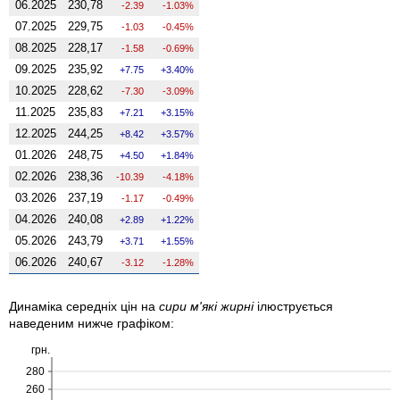
06.2025
230,78
-2.39
-1.03%
07.2025
229,75
-1.03
-0.45%
08.2025
228,17
-1.58
-0.69%
09.2025
235,92
7.75
3.40%
10.2025
228,62
-7.30
-3.09%
11.2025
235,83
7.21
3.15%
12.2025
244,25
8.42
3.57%
01.2026
248,75
4.50
1.84%
02.2026
238,36
-10.39
-4.18%
03.2026
237,19
-1.17
-0.49%
04.2026
240,08
2.89
1.22%
05.2026
243,79
3.71
1.55%
06.2026
240,67
-3.12
-1.28%
Динаміка середніх цін на
сири м'які жирні
ілюструється
наведеним нижче графіком:
грн.
280
260