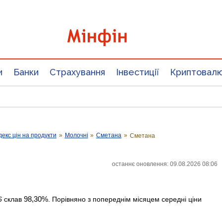
и
Банки
Страхування
Інвестиції
Криптовал
декс цін на продукти
»
Молочні
»
Сметана
»
Сметана
останнє оновлення: 09.08.2026 08:06
98,30%
6
склав
. Порівняно з попереднім місяцем середні ціни