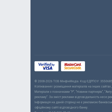
© 2008-2026 ТОВ МiнфiнМедiа. Код ЄДРПОУ: 355068
Копіювання і розміщення матеріалів на інших сайтах
Матеріали з позначками "Р", "Новини партнерів", "Акт
рекламу". За зміст реклами відповідальність несе р
Інформація на даній сторінці не є рекламою банківс
офіційному сайті відповідного банку.