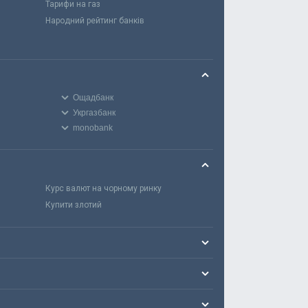
Тарифи на газ
Народний рейтинг банків
Ощадбанк
Укргазбанк
monobank
Курс валют на чорному ринку
Купити злотий