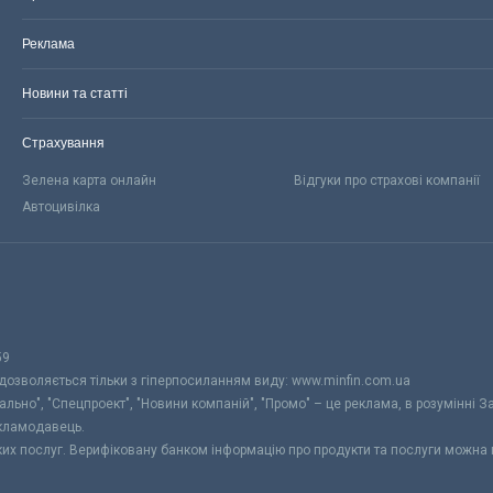
Реклама
Новини та статті
Страхування
Зелена карта онлайн
Відгуки про страхові компанії
Автоцивілка
59
 дозволяється тільки з гіперпосиланням виду: www.minfin.com.ua
уально", "Спецпроект", "Новини компаній", "Промо" – це реклама, в розумінні З
екламодавець.
ьких послуг. Верифіковану банком інформацію про продукти та послуги можна