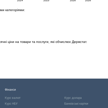
ими категоріями:
ячні ціни на товари та послуги, які обчислює Держстат.
Фінанси
Курс валют
Курс долара
Курс НБУ
Банківські картки