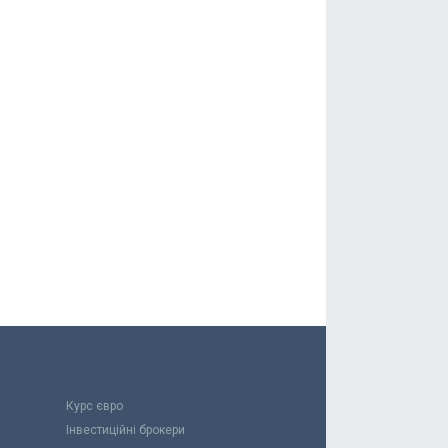
Курс євро
Інвестиційні брокери