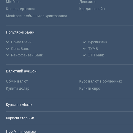
Міжбанк
Депозити
Конвертер валют
Кредит онлайн
Моніторинг обмінників криптовалют
Популярні банки
Приватбанк
Укрсиббанк
Сенс Банк
ПУМБ
Райффайзен Банк
ОТП банк
Валютний аукціон
Обмін валют
Курс валют в обмінниках
Купити долар
Купити євро
Курси по містах
Корисні сторінки
Про Minfin.com.ua