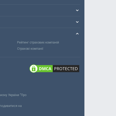
Рейтинг страхових компаній
Страхові компанії
акону України "Про
 подивитися на