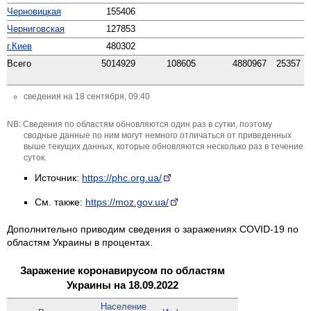
Черновицкая
155406
Черниговская
127853
г.Киев
480302
Всего
5014929
108605
4880967
25357
сведения на 18 сентября, 09:40
Сведения по областям обновляются один раз в сутки, поэтому
сводные данные по ним могут немного отличаться от приведенных
выше текущих данных, которые обновляются несколько раз в течение
суток.
Источник:
https://phc.org.ua/
См. также:
https://moz.gov.ua/
Дополнительно приводим сведения о заражениях COVID-19 по
областям Украины в процентах.
Заражение коронавирусом по областям
Украины на 18.09.2022
Население