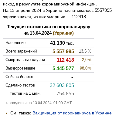
исход в результате коронавирусной инфекции.
5557995
На
13 апреля 2024
в Украине насчитывалось
112418
заразившихся, из них умерших —
.
Текущая статистика по коронавирусу
на 13.04.2024
(Украина)
Население
41 130
тыс.
Всего зара­жений
5 557 995
13,5
%
Смер­тельные случаи
112 418
2,0
%
Выздоро­вевшие
5 445 577
98,0
%
Сейчас болеют
-
Сделано тестов
32 603 805
тестов на 1 млн.
754 855
сведения на 13.04.2024, 01:00 GMT
См. также:
Вакцинация от коронавируса в Украине