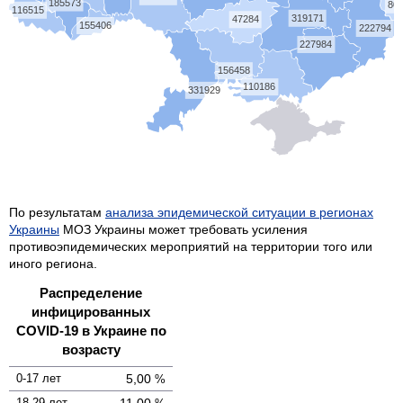
185573
80
116515
319171
47284
155406
222794
227984
156458
110186
331929
По результатам
анализа эпидемической ситуации в регионах
Украины
МОЗ Украины может требовать усиления
противоэпидемических мероприятий на территории того или
иного региона.
Распределение
инфицированных
COVID-19 в Украине по
возрасту
0-17 лет
5,00
%
18-29 лет