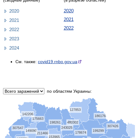
2020
2020
2021
2021
2022
2022
2023
2024
См. также:
covid19.rnbo.gov.ua
по областям Украины:
127853
142206
186176
175663
198261
480302
307426
243025
307547
149090
199299
178674
211466
153965