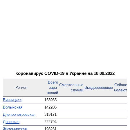
Коронавирус COVID-19 в Украине на 18.09.2022
Всего
Смер­тельные
Сейчас
Регион
зара­
Выздоро­вевшие
случаи
болеют
жений
Винницкая
153965
Волынская
142206
Днепро­петровская
319171
Донецкая
222794
Житомирская
198261