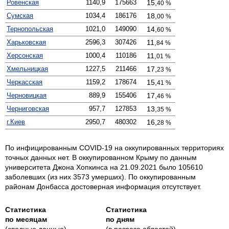
Ровенская
1140,9
175663
0
15,
40 %
Сумская
1034,4
186176
0
18,
00 %
Тернопольская
1021,0
149090
0
14,
60 %
Харьковская
2596,3
307426
0
11,
84 %
Херсонская
1000,4
110186
0
11,
01 %
Хмельницкая
1227,5
211466
0
17,
23 %
Черкасская
1159,2
178674
0
15,
41 %
Черновицкая
889,9
155406
0
17,
46 %
Черниговская
957,7
127853
0
13,
35 %
г.Киев
2950,7
480302
0
16,
28 %
По инфицированным COVID-19 на оккупированных территориях
точных данных нет. В оккупированном Крыму по данным
университета Джона Хопкинса на 21.09.2021 было 105610
заболевших (из них 3573 умерших). По оккупированным
районам Донбасса достоверная информация отсутствует.
Статистика
Статистика
по месяцам
по дням
(сводные данные)
(в разрезе областей)