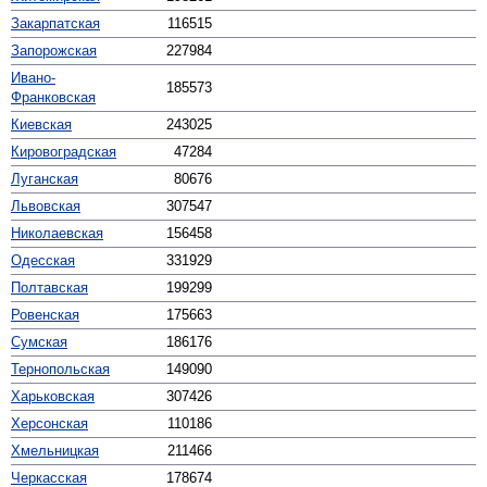
Закарпатская
116515
Запорожская
227984
Ивано-
185573
Франковская
Киевская
243025
Кирово­градская
47284
Луганская
80676
Львовская
307547
Николаевская
156458
Одесская
331929
Полтавская
199299
Ровенская
175663
Сумская
186176
Тернопольская
149090
Харьковская
307426
Херсонская
110186
Хмельницкая
211466
Черкасская
178674