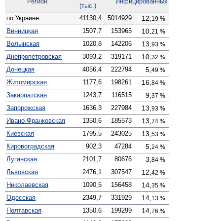
Регион
Инфици­рованных
(тыс.)
по Украине
41130,4
5014929
0
12,
19 %
Винницкая
1507,7
153965
0
10,
21 %
Волынская
1020,8
142206
0
13,
93 %
Днепро­петровская
3093,2
319171
0
10,
32 %
Донецкая
4056,4
222794
00
5,
49 %
Житомирская
1177,6
198261
0
16,
84 %
Закарпатская
1243,7
116515
00
9,
37 %
Запорожская
1636,3
227984
0
13,
93 %
Ивано-Франковская
1350,6
185573
0
13,
74 %
Киевская
1795,5
243025
0
13,
53 %
Кирово­градская
902,3
47284
00
5,
24 %
Луганская
2101,7
80676
00
3,
84 %
Львовская
2476,1
307547
0
12,
42 %
Николаевская
1090,5
156458
0
14,
35 %
Одесская
2349,7
331929
0
14,
13 %
Полтавская
1350,6
199299
0
14,
76 %