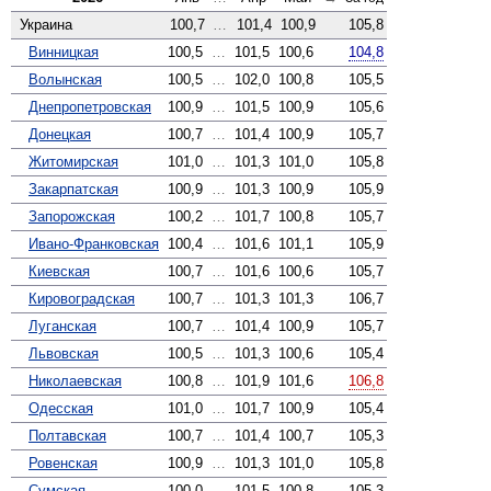
Украина
100,7
…
101,4
100,9
105,8
Винницкая
100,5
…
101,5
100,6
104,8
Волынская
100,5
…
102,0
100,8
105,5
Днепропетровская
100,9
…
101,5
100,9
105,6
Донецкая
100,7
…
101,4
100,9
105,7
Житомирская
101,0
…
101,3
101,0
105,8
Закарпатская
100,9
…
101,3
100,9
105,9
Запорожская
100,2
…
101,7
100,8
105,7
Ивано-Франковская
100,4
…
101,6
101,1
105,9
Киевская
100,7
…
101,6
100,6
105,7
Кировоградская
100,7
…
101,3
101,3
106,7
Луганская
100,7
…
101,4
100,9
105,7
Львовская
100,5
…
101,3
100,6
105,4
Николаевская
100,8
…
101,9
101,6
106,8
Одесская
101,0
…
101,7
100,9
105,4
Полтавская
100,7
…
101,4
100,7
105,3
Ровенская
100,9
…
101,3
101,0
105,8
Сумская
100,0
…
101,5
100,8
105,3