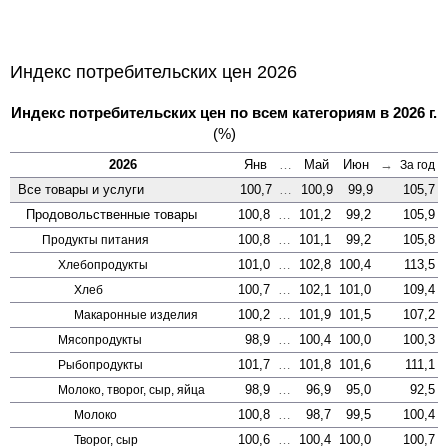
Индекс потребительских цен 2026
Индекс потребительских цен по всем категориям в 2026 г.
(%)
2026
Янв
…
Май
Июн
→
За год
Все товары и услуги
100,7
…
100,9
99,9
105,7
Продовольственные товары
100,8
…
101,2
99,2
105,9
100,8
…
101,1
99,2
105,8
Продукты питания
101,0
…
102,8
100,4
113,5
Хлебопродукты
100,7
…
102,1
101,0
109,4
Хлеб
100,2
…
101,9
101,5
107,2
Макаронные изделия
98,9
…
100,4
100,0
100,3
Мясопродукты
101,7
…
101,8
101,6
111,1
Рыбопродукты
98,9
…
96,9
95,0
92,5
Молоко, творог, сыр, яйца
100,8
…
98,7
99,5
100,4
Молоко
100,6
…
100,4
100,0
100,7
Творог, сыр