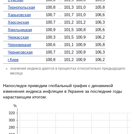
Тернопольская
100,8
…
101,3
101,0
105,8
Харьковская
100,7
…
101,7
101,0
106,6
Херсонская
100,7
…
101,2
101,2
106,3
Хмельницкая
100,9
…
101,5
100,8
105,6
Черкасская
100,3
…
101,5
100,9
106,2
Черновицкая
100,6
…
101,1
100,9
105,8
Черниговская
100,7
…
101,2
100,8
106,3
г.Киев
100,8
…
101,2
100,9
106,2
значения индекса даются в процентах относительно предыдущего
месяца
Напоследок приводим глобальный график с динамикой
изменения индекса инфляции в Украине за последние годы
нарастающим итогом:
%
320
300
280