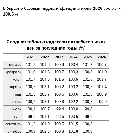
В Украине
базовый индекс инфляции
в
июне 2026
составил
100,5
%
Сводная таблица индексов потребительских
цен за последние годы
(%)
2021
2022
2023
2024
2025
2026
101,3
101,3
100,8
100,4
101,2
100,7
январь
101,0
101,6
100,7
100,3
100,8
101,0
февраль
101,7
104,5
101,5
100,5
101,5
101,7
март
100,7
103,1
100,2
100,2
100,7
101,4
апрель
101,3
102,7
100,5
100,6
101,3
100,9
май
100,2
103,1
100,8
102,2
100,8
99,9
июнь
100,1
100,7
99,4
100,0
99,8
июль
99,8
101,1
98,6
100,6
99,8
август
101,2
101,9
100,5
101,5
100,3
сентябрь
100,9
102,5
100,8
101,8
100,9
октябрь