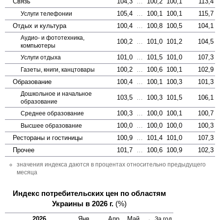
Связь
104,3
…
100,2
100,1
113,4
105,4
…
100,1
100,1
115,7
Услуги телефонии
Отдых и культура
100,4
…
100,8
100,5
104,1
Аудио- и фототехника,
100,2
…
101,0
101,2
104,5
компьютеры
101,0
…
101,5
101,0
107,3
Услуги отдыха
100,2
…
100,6
100,1
102,9
Газеты, книги, канцтовары
Образование
100,4
…
100,1
100,3
101,3
Дошкольное и начальное
103,5
…
100,3
101,5
106,1
образование
100,3
…
100,0
100,1
100,7
Среднее образование
100,0
…
100,0
100,0
100,3
Высшее образование
Рестораны и гостиницы
100,9
…
101,4
101,0
107,3
Прочее
101,7
…
100,6
100,9
102,3
значения индекса даются в процентах относительно предыдущего
месяца
Индекс потребительских цен по областям
Украины в 2026 г.
(%)
2026
Янв
…
Апр
Май
→
За год