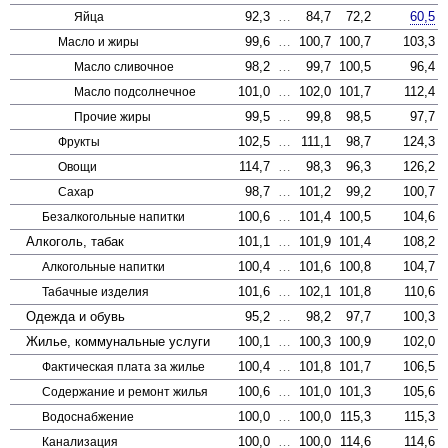
92,3
…
84,7
72,2
60,5
Яйца
99,6
…
100,7
100,7
103,3
Масло и жиры
98,2
…
99,7
100,5
96,4
Масло сливочное
101,0
…
102,0
101,7
112,4
Масло под­солнечное
99,5
…
99,8
98,5
97,7
Прочие жиры
102,5
…
111,1
98,7
124,3
Фрукты
114,7
…
98,3
96,3
126,2
Овощи
98,7
…
101,2
99,2
100,7
Сахар
100,6
…
101,4
100,5
104,6
Безалкогольные напитки
Алкоголь, табак
101,1
…
101,9
101,4
108,2
100,4
…
101,6
100,8
104,7
Алкогольные напитки
101,6
…
102,1
101,8
110,6
Табачные изделия
Одежда и обувь
95,2
…
98,2
97,7
100,3
Жилье, коммунальные услуги
100,1
…
100,3
100,9
102,0
100,4
…
101,8
101,7
106,5
Фактическая плата за жилье
100,6
…
101,0
101,3
105,6
Содержание и ремонт жилья
100,0
…
100,0
115,3
115,3
Водоснабжение
100,0
…
100,0
114,6
114,6
Канализация