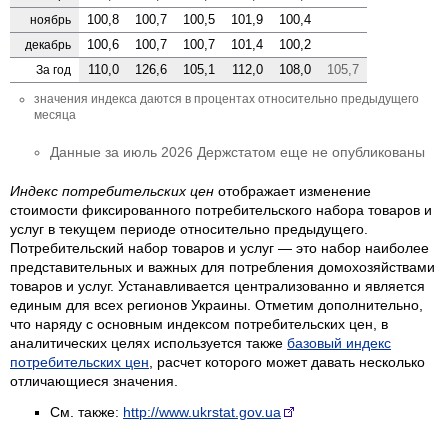
100,8
100,7
100,5
101,9
100,4
ноябрь
100,6
100,7
100,7
101,4
100,2
декабрь
110,0
126,6
105,1
112,0
108,0
105,7
За год
значения индекса даются в процентах относительно предыдущего
месяца
Данные за июль 2026 Держстатом еще не опубликованы
Индекс потребительских цен
отображает изменение
стоимости фиксированного потребительского набора товаров и
услуг в текущем периоде относительно предыдущего.
Потребительский набор товаров и услуг — это набор наиболее
представительных и важных для потребления домохозяйствами
товаров и услуг. Устанавливается централизованно и является
единым для всех регионов Украины. Отметим дополнительно,
что наряду с основным индексом потребительских цен, в
аналитических целях используется также
базовый индекс
потребительских цен
, расчет которого может давать несколько
отличающиеся значения.
См. также:
http://www.ukrstat.gov.ua