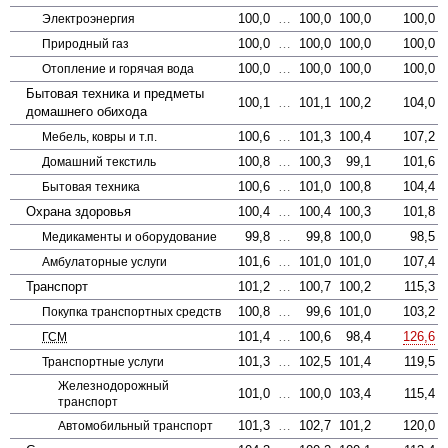
100,0
…
100,0
100,0
100,0
Электроэнергия
100,0
…
100,0
100,0
100,0
Природный газ
100,0
…
100,0
100,0
100,0
Отопление и горячая вода
Бытовая техника и предметы
100,1
…
101,1
100,2
104,0
домашнего обихода
100,6
…
101,3
100,4
107,2
Мебель, ковры и т.п.
100,8
…
100,3
99,1
101,6
Домашний текстиль
100,6
…
101,0
100,8
104,4
Бытовая техника
Охрана здоровья
100,4
…
100,4
100,3
101,8
99,8
…
99,8
100,0
98,5
Медикаменты и оборудование
101,6
…
101,0
101,0
107,4
Амбулаторные услуги
Транспорт
101,2
…
100,7
100,2
115,3
100,8
…
99,6
101,0
103,2
Покупка транспортных средств
101,4
…
100,6
98,4
126,6
ГСМ
101,3
…
102,5
101,4
119,5
Транспортные услуги
Железно­дорожный
101,0
…
100,0
103,4
115,4
транспорт
101,3
…
102,7
101,2
120,0
Авто­мобильный транспорт