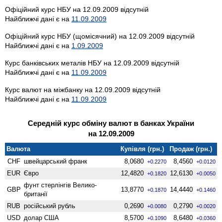
Офіційний курс НБУ на 12.09.2009 відсутній
Найближчі дані є на
11.09.2009
Офіційний курс НБУ (щомісячний) на 12.09.2009 відсутній
Найближчі дані є на
1.09.2009
Курс банківських металів НБУ на 12.09.2009 відсутній
Найближчі дані є на
11.09.2009
Курс валют на міжбанку на 12.09.2009 відсутній
Найближчі дані є на
11.09.2009
Середній курс обміну валют в банках України
на 12.09.2009
Валюта
Купівля (грн.)
Продаж (грн.)
CHF
швейцарський франк
8,0680
8,4560
+0.2270
+0.0120
EUR
Євро
12,4820
12,6130
+0.1820
+0.0050
фунт стерлінгів Велико­
GBP
13,8770
14,4440
+0.1870
+0.1460
британії
RUB
російський рубль
0,2690
0,2790
+0.0080
+0.0020
USD
долар США
8,5700
8,6480
+0.1090
+0.0360