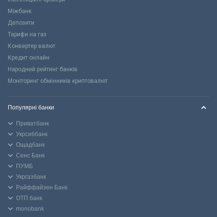
Міжбанк
Депозити
Тарифи на газ
Конвертер валют
Кредит онлайн
Народний рейтинг банків
Моніторинг обмінників криптовалют
Популярні банки
Приватбанк
Укрсиббанк
Ощадбанк
Сенс Банк
ПУМБ
Укргазбанк
Райффайзен Банк
ОТП банк
monobank