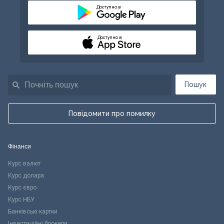
Доступно в
Доступно в
Пошук
Повідомити про помилку
Фінанси
Курс валют
Курс долара
Курс євро
Курс НБУ
Банківські картки
Інвестиційні брокери