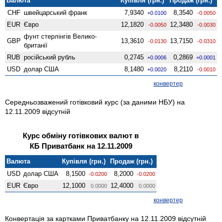
Валюта
Купівля (грн.)
Продаж (грн.)
CHF
швейцарський франк
7,9340
8,3540
+0.0100
-0.0050
EUR
Євро
12,1820
12,3480
-0.0050
-0.0030
фунт стерлінгів Велико­
GBP
13,3610
13,7150
-0.0130
-0.0310
британії
RUB
російський рубль
0,2745
0,2869
+0.0006
+0.0001
USD
долар США
8,1480
8,2110
+0.0020
-0.0010
конвертер
Середньозважений готівковий курс (за даними НБУ) на
12.11.2009 відсутній
Курс обміну готівкових валют в
КБ Приватбанк на 12.11.2009
Валюта
Купівля (грн.)
Продаж (грн.)
USD
долар США
8,1500
8,2000
-0.0200
-0.0200
EUR
Євро
12,1000
12,4000
0.0000
0.0000
конвертер
Конвертація за картками Приватбанку на 12.11.2009 відсутній