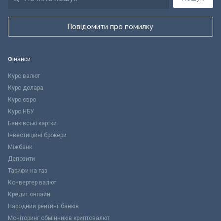
Повідомити про помилку
Фінанси
Курс валют
Курс долара
Курс євро
Курс НБУ
Банківські картки
Інвестиційні брокери
Міжбанк
Депозити
Тарифи на газ
Конвертер валют
Кредит онлайн
Народний рейтинг банків
Моніторинг обмінників криптовалют