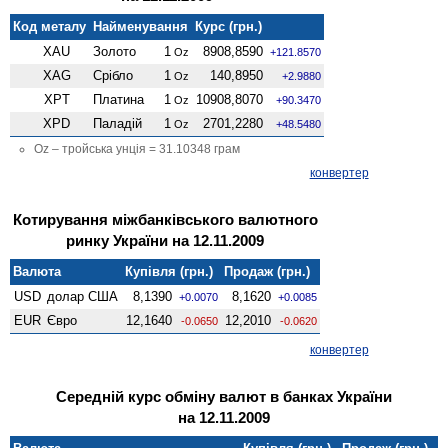
Код металу
Найменування
Курс (грн.)
XAU
Золото
1
8908,8590
Oz
+121.8570
XAG
Срібло
1
140,8950
Oz
+2.9880
XPT
Платина
1
10908,8070
Oz
+90.3470
XPD
Паладій
1
2701,2280
Oz
+48.5480
Oz – тройська унція = 31.10348 грам
конвертер
Котирування міжбанківського валютного
ринку України на 12.11.2009
Валюта
Купівля (грн.)
Продаж (грн.)
USD
долар США
8,1390
8,1620
+0.0070
+0.0085
EUR
Євро
12,1640
12,2010
-0.0650
-0.0620
конвертер
Середній курс обміну валют в банках України
на 12.11.2009