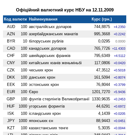
Офіційний валютний курс НБУ на 12.11.2009
Код валюти
Найменування
Курс (грн.)
AUD
100
австралійськх доларов
744,8875
+4.2350
AZN
100
азербайджанських манатів
995,3668
+0.2242
BYR
10
білоруських рублів
0,0295
0.0000
CAD
100
канадських доларов
765,7726
+11.4303
CHF
100
швейцарських франків
795,6349
+4.5112
CNY
100
китайських юанів женьмiньбi
117,0806
+0.0420
CZK
100
чеських крон
47,3512
+0.5018
DKK
100
данських крон
161,5094
+0.8074
EEK
100
эстонських крон
76,8044
+0.3799
EUR
100
Євро
1201,7270
+5.9436
GBP
100
фунтів стерлінгів Велико­британії
1330,9635
+0.2453
HUF
1000
угорських форинтів
44,6291
+0.6972
ISK
100
ісландських крон
4,1439
+0.0205
JPY
1000
японських єн
88,9443
+0.0451
KZT
100
казахстанських тенге
5,3035
+0.0044