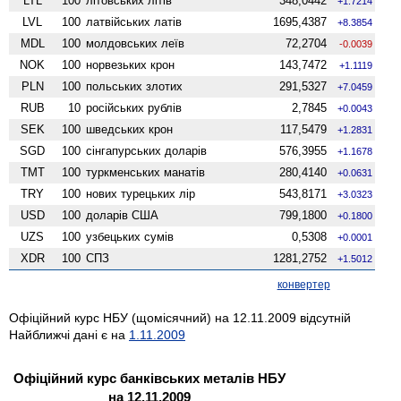
LTL
100
літовських літів
348,0442
+1.7214
LVL
100
латвійських латів
1695,4387
+8.3854
MDL
100
молдовських леїв
72,2704
-0.0039
NOK
100
норвезьких крон
143,7472
+1.1119
PLN
100
польських злотих
291,5327
+7.0459
RUB
10
російських рублів
2,7845
+0.0043
SEK
100
шведських крон
117,5479
+1.2831
SGD
100
сінгапурських доларів
576,3955
+1.1678
TMT
100
туркменських манатів
280,4140
+0.0631
TRY
100
нових турецьких лір
543,8171
+3.0323
USD
100
доларів США
799,1800
+0.1800
UZS
100
узбецьких сумів
0,5308
+0.0001
XDR
100
СПЗ
1281,2752
+1.5012
конвертер
Офіційний курс НБУ (щомісячний) на 12.11.2009 відсутній
Найближчі дані є на
1.11.2009
Офіційний курс банківських металів НБУ
на 12.11.2009