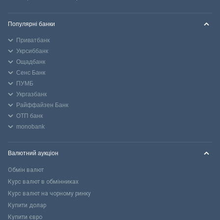
Популярні банки
Приватбанк
Укрсиббанк
Ощадбанк
Сенс Банк
ПУМБ
Укргазбанк
Райффайзен Банк
ОТП банк
monobank
Валютний аукціон
Обмін валют
Курс валют в обмінниках
Курс валют на чорному ринку
Купити долар
Купити євро