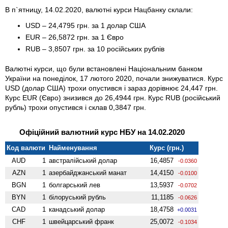
В п`ятницу, 14.02.2020, валютні курси Нацбанку склали:
USD – 24,4795 грн. за 1 долар США
EUR – 26,5872 грн. за 1 Євро
RUB – 3,8507 грн. за 10 російських рублів
Валютні курси, що були встановлені Національним банком
України на понеділок, 17 лютого 2020, почали знижуватися. Курс
USD (долар США) трохи опустився і зараз дорівнює 24,447 грн.
Курс EUR (Євро) знизився до 26,4944 грн. Курс RUB (російський
рубль) трохи опустився і склав 0,3847 грн.
Офіційний валютний курс НБУ на 14.02.2020
Код валюти
Найменування
Курс (грн.)
AUD
1
австралійський долар
16,4857
-0.0360
AZN
1
азербайджанський манат
14,4150
-0.0100
BGN
1
болгарський лев
13,5937
-0.0702
BYN
1
білоруський рубль
11,1185
-0.0626
CAD
1
канадський долар
18,4758
+0.0031
CHF
1
швейцарський франк
25,0072
-0.1034