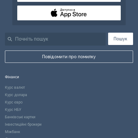
Доступно в
Пошук
Повідомити про помилку
Фінанси
Курс валют
Курс долара
Курс євро
Курс НБУ
Банківські картки
Інвестиційні брокери
Міжбанк