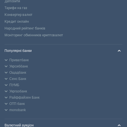
Депозити
Тарифи на газ
Конвертер валют
Кредит онлайн
Народний рейтинг банків
Моніторинг обмінників криптовалют
Популярні банки
Приватбанк
Укрсиббанк
Ощадбанк
Сенс Банк
ПУМБ
Укргазбанк
Райффайзен Банк
ОТП банк
monobank
Валютний аукціон