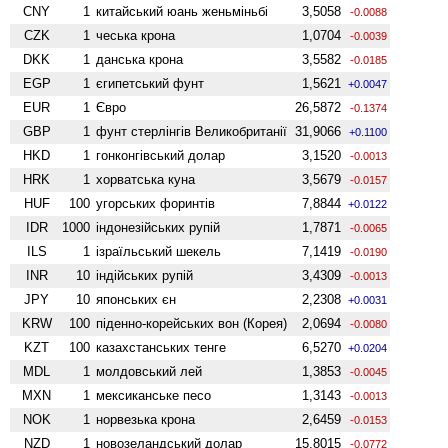
CNY
1
китайський юань женьмiньбi
3,5058
-0.0088
CZK
1
чеська крона
1,0704
-0.0039
DKK
1
данська крона
3,5582
-0.0185
EGP
1
єгипетський фунт
1,5621
+0.0047
EUR
1
Євро
26,5872
-0.1374
GBP
1
фунт стерлінгів Велико­британії
31,9066
+0.1100
HKD
1
гонконгівський долар
3,1520
-0.0013
HRK
1
хорватська куна
3,5679
-0.0157
HUF
100
угорських форинтів
7,8844
+0.0122
IDR
1000
індонезійських рупій
1,7871
-0.0065
ILS
1
ізраїльський шекель
7,1419
-0.0190
INR
10
індійських рупій
3,4309
-0.0013
JPY
10
японських єн
2,2308
+0.0031
KRW
100
піденно-корейських вон (Корея)
2,0694
-0.0080
KZT
100
казахстанських тенге
6,5270
+0.0204
MDL
1
молдовський лей
1,3853
-0.0045
MXN
1
мексиканське песо
1,3143
-0.0013
NOK
1
норвезька крона
2,6459
-0.0153
NZD
1
ново­зеландський долар
15,8015
-0.0772