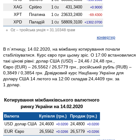
XAG
Срібло
1
431,3400
Oz
+0.9000
XPT
Платина
1
23633,2400
Oz
-69.4300
XPD
Паладій
1
58809,3100
Oz
+1302.0700
Oz – тройська унція = 31.10348 грам
конвертер
В п`ятницу, 14.02.2020, на міжбанку котирування почали
стабілізуватися. Курс євро при цьому зріс. О 17:00 встановилися
такі цінові рівні: долар США (USD) – 24,46 / 24,48 грн.,
Євро (EUR) – 26,5562 / 26,5779 грн., російський рубль (RUB) –
0,3849 / 0,3854 грн. Довідковий курс Нацбанку України для
долару США 14 лютого на 12:00 складав 24,4409 грн. за
1 долар.
Котирування міжбанківського валютного
ринку України на 14.02.2020
Валюта
Купівля (грн.)
Продаж (грн.)
USD
долар США
24,4600
24,4800
+0.0200
+0.0200
EUR
Євро
26,5562
26,5779
+0.0266
+0.0266