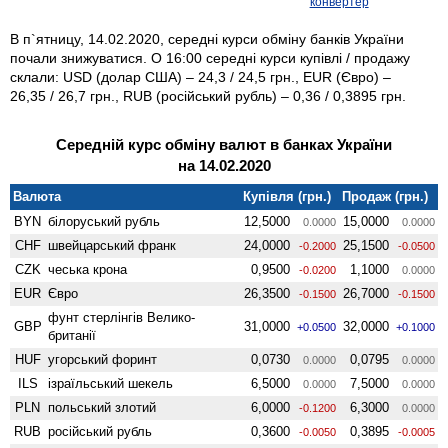
конвертер
В п`ятницу, 14.02.2020, середні курси обміну банків України
почали знижуватися. О 16:00 середні курси купівлі / продажу
склали: USD (долар США) – 24,3 / 24,5 грн., EUR (Євро) –
26,35 / 26,7 грн., RUB (російський рубль) – 0,36 / 0,3895 грн.
Середній курс обміну валют в банках України
на 14.02.2020
Валюта
Купівля (грн.)
Продаж (грн.)
BYN
білоруський рубль
12,5000
15,0000
0.0000
0.0000
CHF
швейцарський франк
24,0000
25,1500
-0.2000
-0.0500
CZK
чеська крона
0,9500
1,1000
-0.0200
0.0000
EUR
Євро
26,3500
26,7000
-0.1500
-0.1500
фунт стерлінгів Велико­
GBP
31,0000
32,0000
+0.0500
+0.1000
британії
HUF
угорський форинт
0,0730
0,0795
0.0000
0.0000
ILS
ізраїльський шекель
6,5000
7,5000
0.0000
0.0000
PLN
польський злотий
6,0000
6,3000
-0.1200
0.0000
RUB
російський рубль
0,3600
0,3895
-0.0050
-0.0005