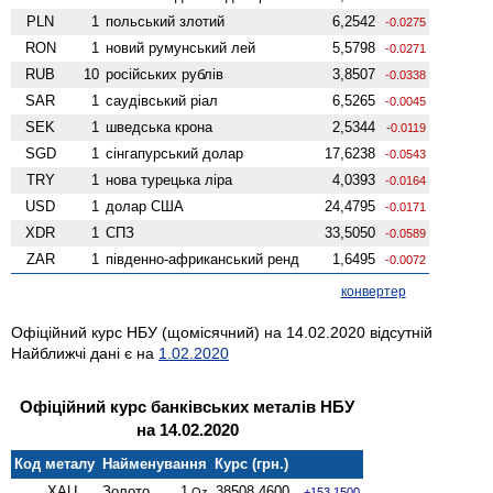
PLN
1
польський злотий
6,2542
-0.0275
RON
1
новий румунський лей
5,5798
-0.0271
RUB
10
російських рублів
3,8507
-0.0338
SAR
1
саудівський ріал
6,5265
-0.0045
SEK
1
шведська крона
2,5344
-0.0119
SGD
1
сінгапурський долар
17,6238
-0.0543
TRY
1
нова турецька ліра
4,0393
-0.0164
USD
1
долар США
24,4795
-0.0171
XDR
1
СПЗ
33,5050
-0.0589
ZAR
1
південно-африканський ренд
1,6495
-0.0072
конвертер
Офіційний курс НБУ (щомісячний) на 14.02.2020 відсутній
Найближчі дані є на
1.02.2020
Офіційний курс банківських металів НБУ
на 14.02.2020
Код металу
Найменування
Курс (грн.)
XAU
Золото
1
38508,4600
Oz
+153.1500