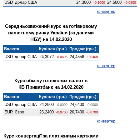
USD
долар США
24,3000
24,5000
-0.1000
-0.0900
конвертер
Середньозважений курс на готівковому
валютному ринку України (за даними
НБУ) на 14.02.2020
Валюта
Купівля (грн.)
Продаж (грн.)
USD
долар США
24,3072
24,4556
-0.0495
-0.0468
конвертер
Курс обміну готівкових валют в
КБ Приватбанк на 14.02.2020
Валюта
Купівля (грн.)
Продаж (грн.)
USD
долар США
24,2900
24,6400
0.0000
0.0000
EUR
Євро
26,2400
26,7400
-0.0700
-0.0700
конвертер
Курс конвертації за платіжними картками