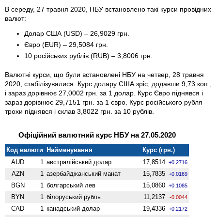
В середу, 27 травня 2020, НБУ встановлено такі курси провідних
валют:
Долар США (USD) – 26,9029 грн.
Євро (EUR) – 29,5084 грн.
10 російських рублів (RUB) – 3,8006 грн.
Валютні курси, що були встановлені НБУ на четвер, 28 травня
2020, стабілізувалися. Курс долару США зріс, додавши 9,73 коп.,
і зараз дорівнює 27,0002 грн. за 1 долар. Курс Євро піднявся і
зараз дорівнює 29,7151 грн. за 1 євро. Курс російського рубля
трохи піднявся і склав 3,8022 грн. за 10 рублів.
Офіційний валютний курс НБУ на 27.05.2020
Код валюти
Найменування
Курс (грн.)
AUD
1
австралійський долар
17,8514
+0.2716
AZN
1
азербайджанський манат
15,7835
+0.0169
BGN
1
болгарський лев
15,0860
+0.1085
BYN
1
білоруський рубль
11,2137
-0.0044
CAD
1
канадський долар
19,4336
+0.2172