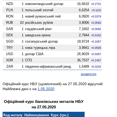
NZD
1
ново­зеландський долар
16,6610
+0.2731
PLN
1
польський злотий
6,6254
+0.1115
RON
1
новий румунський лей
6,0920
+0.0379
RUB
10
російських рублів
3,8006
+0.0560
SAR
1
саудівський ріал
7,1602
+0.0092
SEK
1
шведська крона
2,7944
+0.0162
SGD
1
сінгапурський долар
18,9724
+0.1067
TRY
1
нова турецька ліра
3,9941
+0.0506
USD
1
долар США
26,9029
+0.0287
XDR
1
СПЗ
36,7537
+0.1457
ZAR
1
південно-африканський ренд
1,5489
+0.0243
конвертер
Офіційний курс НБУ (щомісячний) на 27.05.2020 відсутній
Найближчі дані є на
1.05.2020
Офіційний курс банківських металів НБУ
на 27.05.2020
Код металу
Найменування
Курс (грн.)