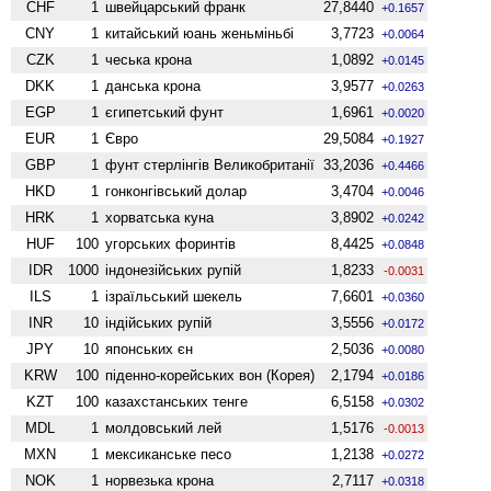
CHF
1
швейцарський франк
27,8440
+0.1657
CNY
1
китайський юань женьмiньбi
3,7723
+0.0064
CZK
1
чеська крона
1,0892
+0.0145
DKK
1
данська крона
3,9577
+0.0263
EGP
1
єгипетський фунт
1,6961
+0.0020
EUR
1
Євро
29,5084
+0.1927
GBP
1
фунт стерлінгів Велико­британії
33,2036
+0.4466
HKD
1
гонконгівський долар
3,4704
+0.0046
HRK
1
хорватська куна
3,8902
+0.0242
HUF
100
угорських форинтів
8,4425
+0.0848
IDR
1000
індонезійських рупій
1,8233
-0.0031
ILS
1
ізраїльський шекель
7,6601
+0.0360
INR
10
індійських рупій
3,5556
+0.0172
JPY
10
японських єн
2,5036
+0.0080
KRW
100
піденно-корейських вон (Корея)
2,1794
+0.0186
KZT
100
казахстанських тенге
6,5158
+0.0302
MDL
1
молдовський лей
1,5176
-0.0013
MXN
1
мексиканське песо
1,2138
+0.0272
NOK
1
норвезька крона
2,7117
+0.0318