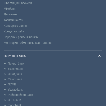
Інвестиційні брокери
Міжбанк
Депозити
Тарифи на газ
Конвертер валют
Кредит онлайн
Народний рейтинг банків
Моніторинг обмінників криптовалют
Популярні банки
Приватбанк
Укрсиббанк
Ощадбанк
Сенс Банк
ПУМБ
Укргазбанк
Райффайзен Банк
ОТП банк
monobank