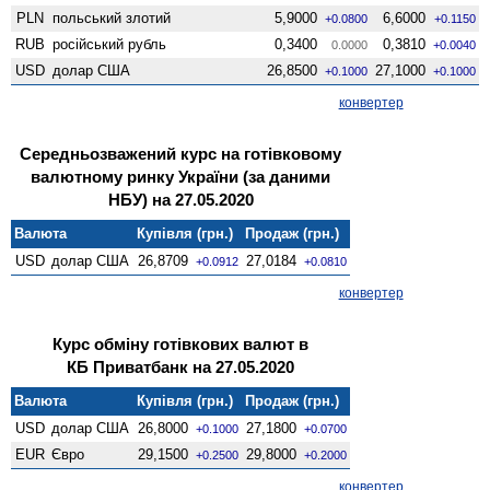
PLN
польський злотий
5,9000
6,6000
+0.0800
+0.1150
RUB
російський рубль
0,3400
0,3810
0.0000
+0.0040
USD
долар США
26,8500
27,1000
+0.1000
+0.1000
конвертер
Середньозважений курс на готівковому
валютному ринку України (за даними
НБУ) на 27.05.2020
Валюта
Купівля (грн.)
Продаж (грн.)
USD
долар США
26,8709
27,0184
+0.0912
+0.0810
конвертер
Курс обміну готівкових валют в
КБ Приватбанк на 27.05.2020
Валюта
Купівля (грн.)
Продаж (грн.)
USD
долар США
26,8000
27,1800
+0.1000
+0.0700
EUR
Євро
29,1500
29,8000
+0.2500
+0.2000
конвертер