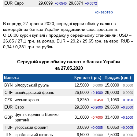
EUR
Євро
29,6099
29,6374
+0.0545
+0.0572
конвертер
В середу, 27 травня 2020, середні курси обміну валют в
комерційних банках України продовжили своє зростання.
О 16:00 курси купівлі / продажу у середньому становили: USD –
26,85 / 27,1 грн. за долар, EUR – 29,2 / 29,65 грн. за євро, RUB –
0,34 / 0,381 грн. за рубль.
Середній курс обміну валют в банках України
на 27.05.2020
Валюта
Купівля (грн.)
Продаж (грн.)
BYN
білоруський рубль
12,5000
15,0000
0.0000
0.0000
CHF
швейцарський франк
26,8000
28,0000
+0.1000
0.0000
CZK
чеська крона
0,8250
1,1050
-0.0450
+0.0150
EUR
Євро
29,2000
29,6500
+0.2000
+0.2000
фунт стерлінгів Велико­
GBP
31,0000
33,4000
-0.7000
+0.1000
британії
HUF
угорський форинт
0,0690
0,0850
+0.0005
+0.0005
ILS
ізраїльський шекель
6,5000
7,5000
0.0000
0.0000