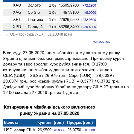
XAU
Золото
1
46505,9700
Oz
+72.1900
XAG
Срібло
1
467,9100
Oz
+8.0000
XPT
Платина
1
22626,9500
Oz
+282.9300
XPD
Паладій
1
53286,8400
Oz
+230.4500
Oz – тройська унція = 31.10348 грам
конвертер
В середу, 27.05.2020, на міжбанківському валютному ринку
України ціни змінювалися різноспрямовано. При цьому курси
долару та євро зросли; курс рубля знизився. О 17:00
котирування на міжбанку досягли таких значень: долар
США (USD) – 26,95 / 26,975 грн., Євро (EUR) – 29,6099 /
29,6374 грн., російський рубль (RUB) – 0,3777 / 0,3782 грн.
Довідковий курс Нацбанку України по долару США 27 травня на
12:00 складав 27,0049 грн. за 1 долар.
Котирування міжбанківського валютного
ринку України на 27.05.2020
Валюта
Купівля (грн.)
Продаж (грн.)
USD
долар США
26,9500
26,9750
+0.0300
+0.0300