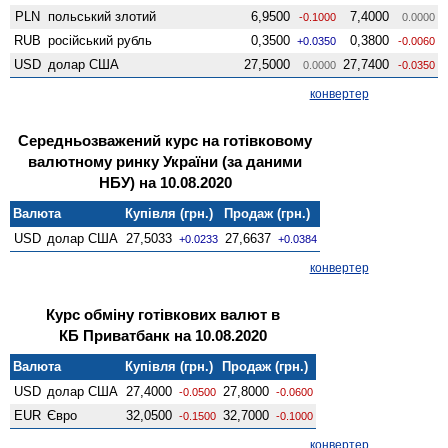
PLN
польський злотий
6,9500
7,4000
-0.1000
0.0000
RUB
російський рубль
0,3500
0,3800
+0.0350
-0.0060
USD
долар США
27,5000
27,7400
0.0000
-0.0350
конвертер
Середньозважений курс на готівковому
валютному ринку України (за даними
НБУ) на 10.08.2020
Валюта
Купівля (грн.)
Продаж (грн.)
USD
долар США
27,5033
27,6637
+0.0233
+0.0384
конвертер
Курс обміну готівкових валют в
КБ Приватбанк на 10.08.2020
Валюта
Купівля (грн.)
Продаж (грн.)
USD
долар США
27,4000
27,8000
-0.0500
-0.0600
EUR
Євро
32,0500
32,7000
-0.1500
-0.1000
конвертер