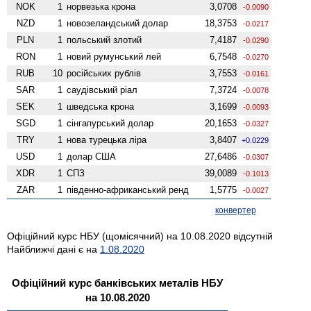
NOK
1
норвезька крона
3,0708
-0.0090
NZD
1
ново­зеландський долар
18,3753
-0.0217
PLN
1
польський злотий
7,4187
-0.0290
RON
1
новий румунський лей
6,7548
-0.0270
RUB
10
російських рублів
3,7553
-0.0161
SAR
1
саудівський ріал
7,3724
-0.0078
SEK
1
шведська крона
3,1699
-0.0093
SGD
1
сінгапурський долар
20,1653
-0.0327
TRY
1
нова турецька ліра
3,8407
+0.0229
USD
1
долар США
27,6486
-0.0307
XDR
1
СПЗ
39,0089
-0.1013
ZAR
1
південно-африканський ренд
1,5775
-0.0027
конвертер
Офіційний курс НБУ (щомісячний) на 10.08.2020 відсутній
Найближчі дані є на
1.08.2020
Офіційний курс банківських металів НБУ
на 10.08.2020