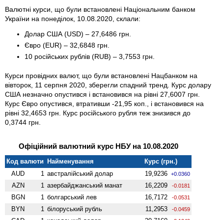
Валютні курси, що були встановлені Національним банком
України на понеділок, 10.08.2020, склали:
Долар США (USD) – 27,6486 грн.
Євро (EUR) – 32,6848 грн.
10 російських рублів (RUB) – 3,7553 грн.
Курси провідних валют, що були встановлені Нацбанком на
вівторок, 11 серпня 2020, зберегли спадний тренд. Курс долару
США незначно опустився і встановився на рівні 27,6007 грн.
Курс Євро опустився, втративши -21,95 коп., і встановився на
рівні 32,4653 грн. Курс російського рубля теж знизився до
0,3744 грн.
Офіційний валютний курс НБУ на 10.08.2020
Код валюти
Найменування
Курс (грн.)
AUD
1
австралійський долар
19,9236
+0.0360
AZN
1
азербайджанський манат
16,2209
-0.0181
BGN
1
болгарський лев
16,7172
-0.0531
BYN
1
білоруський рубль
11,2953
-0.0459