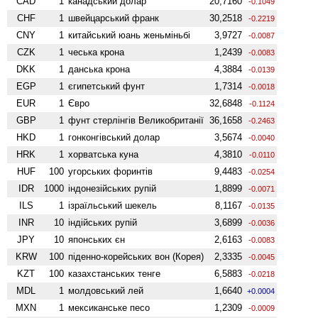
CAD
1
канадський долар
20,7160
-0.1049
CHF
1
швейцарський франк
30,2518
-0.2219
CNY
1
китайський юань женьмiньбi
3,9727
-0.0087
CZK
1
чеська крона
1,2439
-0.0083
DKK
1
данська крона
4,3884
-0.0139
EGP
1
єгипетський фунт
1,7314
-0.0018
EUR
1
Євро
32,6848
-0.1124
GBP
1
фунт стерлінгів Велико­британії
36,1658
-0.2463
HKD
1
гонконгівський долар
3,5674
-0.0040
HRK
1
хорватська куна
4,3810
-0.0110
HUF
100
угорських форинтів
9,4483
-0.0254
IDR
1000
індонезійських рупій
1,8899
-0.0071
ILS
1
ізраїльський шекель
8,1167
-0.0135
INR
10
індійських рупій
3,6899
-0.0036
JPY
10
японських єн
2,6163
-0.0083
KRW
100
піденно-корейських вон (Корея)
2,3335
-0.0045
KZT
100
казахстанських тенге
6,5883
-0.0218
MDL
1
молдовський лей
1,6640
+0.0004
MXN
1
мексиканське песо
1,2309
-0.0009