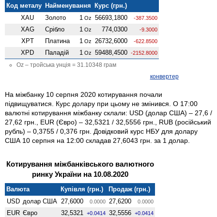
Код металу
Найменування
Курс (грн.)
XAU
Золото
1
56693,1800
Oz
-387.3500
XAG
Срібло
1
774,0300
Oz
-9.3000
XPT
Платина
1
26732,6000
Oz
-622.8500
XPD
Паладій
1
59488,4500
Oz
-2152.8000
Oz – тройська унція = 31.10348 грам
конвертер
На міжбанку 10 серпня 2020 котирування почали
підвищуватися. Курс долару при цьому не змінився. О 17:00
валютні котирування міжбанку склали: USD (долар США) – 27,6 /
27,62 грн., EUR (Євро) – 32,5321 / 32,5556 грн., RUB (російський
рубль) – 0,3755 / 0,376 грн. Довідковий курс НБУ для долару
США 10 серпня на 12:00 складав 27,6043 грн. за 1 долар.
Котирування міжбанківського валютного
ринку України на 10.08.2020
Валюта
Купівля (грн.)
Продаж (грн.)
USD
долар США
27,6000
27,6200
0.0000
0.0000
EUR
Євро
32,5321
32,5556
+0.0414
+0.0414