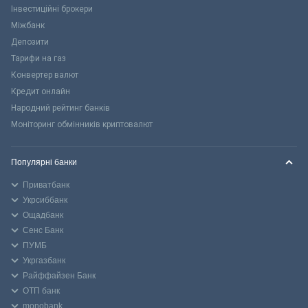
Інвестиційні брокери
Міжбанк
Депозити
Тарифи на газ
Конвертер валют
Кредит онлайн
Народний рейтинг банків
Моніторинг обмінників криптовалют
Популярні банки
Приватбанк
Укрсиббанк
Ощадбанк
Сенс Банк
ПУМБ
Укргазбанк
Райффайзен Банк
ОТП банк
monobank