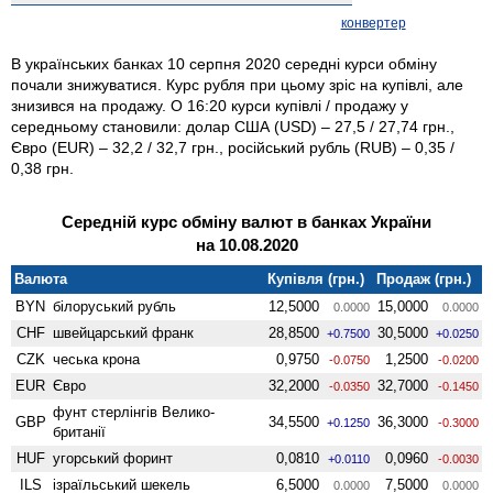
конвертер
В українських банках 10 серпня 2020 середні курси обміну
почали знижуватися. Курс рубля при цьому зріс на купівлі, але
знизився на продажу. О 16:20 курси купівлі / продажу у
середньому становили: долар США (USD) – 27,5 / 27,74 грн.,
Євро (EUR) – 32,2 / 32,7 грн., російський рубль (RUB) – 0,35 /
0,38 грн.
Середній курс обміну валют в банках України
на 10.08.2020
Валюта
Купівля (грн.)
Продаж (грн.)
BYN
білоруський рубль
12,5000
15,0000
0.0000
0.0000
CHF
швейцарський франк
28,8500
30,5000
+0.7500
+0.0250
CZK
чеська крона
0,9750
1,2500
-0.0750
-0.0200
EUR
Євро
32,2000
32,7000
-0.0350
-0.1450
фунт стерлінгів Велико­
GBP
34,5500
36,3000
+0.1250
-0.3000
британії
HUF
угорський форинт
0,0810
0,0960
+0.0110
-0.0030
ILS
ізраїльський шекель
6,5000
7,5000
0.0000
0.0000