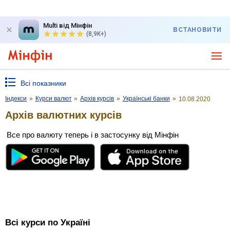
Multi від Мінфін
ВСТАНОВИТИ
(8,9K+)
Всі показники
Індекси
»
Курси валют
»
Архів курсів
»
Українські банки
»
10.08.2020
Архів валютних курсів
Все про валюту теперь і в застосунку від Мінфін
Всі курси по Україні