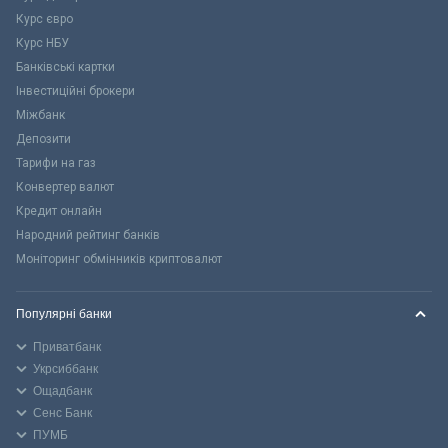
Курс євро
Курс НБУ
Банківські картки
Інвестиційні брокери
Міжбанк
Депозити
Тарифи на газ
Конвертер валют
Кредит онлайн
Народний рейтинг банків
Моніторинг обмінників криптовалют
Популярні банки
Приватбанк
Укрсиббанк
Ощадбанк
Сенс Банк
ПУМБ