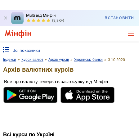
Multi від Мінфін
ВСТАНОВИТИ
(8,9K+)
Всі показники
Індекси
»
Курси валют
»
Архів курсів
»
Українські банки
»
3.10.2020
Архів валютних курсів
Все про валюту теперь і в застосунку від Мінфін
Всі курси по Україні