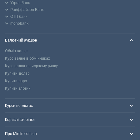
Укргазбанк
Райффайзен Банк
ОТП банк
monobank
Валютний аукціон
Обмін валют
Курс валют в обмінниках
Курс валют на чорному ринку
Купити долар
Купити євро
Купити злотий
Курси по містах
Корисні сторінки
Про Minfin.com.ua