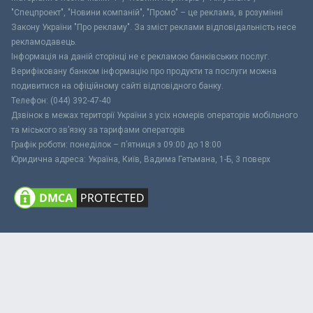
"Спецпроект", "Новини компаній", "Промо" – це реклама, в розумінні
Закону України "Про рекламу". За зміст реклами відповідальність несе
рекламодавець.
Інформація на даній сторінці не є рекламою банківських послуг.
Верифіковану банком інформацію про продукти та послуги можна
подивитися на офіційному сайті відповідного банку.
Телефон: (044) 392-47-40
Дзвінок в межах території України з усіх номерів операторів мобільного
та міського зв’язку за тарифами операторів
Графік роботи: понеділок – п’ятниця з 09:00 до 18:00
Юридична адреса: Україна, Київ, Вадима Гетьмана, 1-Б, 3 поверх