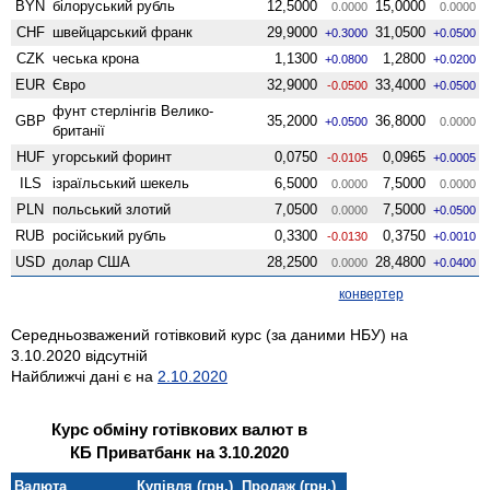
BYN
білоруський рубль
12,5000
15,0000
0.0000
0.0000
CHF
швейцарський франк
29,9000
31,0500
+0.3000
+0.0500
CZK
чеська крона
1,1300
1,2800
+0.0800
+0.0200
EUR
Євро
32,9000
33,4000
-0.0500
+0.0500
фунт стерлінгів Велико­
GBP
35,2000
36,8000
+0.0500
0.0000
британії
HUF
угорський форинт
0,0750
0,0965
-0.0105
+0.0005
ILS
ізраїльський шекель
6,5000
7,5000
0.0000
0.0000
PLN
польський злотий
7,0500
7,5000
0.0000
+0.0500
RUB
російський рубль
0,3300
0,3750
-0.0130
+0.0010
USD
долар США
28,2500
28,4800
0.0000
+0.0400
конвертер
Середньозважений готівковий курс (за даними НБУ) на
3.10.2020 відсутній
Найближчі дані є на
2.10.2020
Курс обміну готівкових валют в
КБ Приватбанк на 3.10.2020
Валюта
Купівля (грн.)
Продаж (грн.)