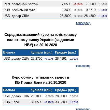
PLN
польський злотий
7,0500
7,3500
-0.0050
0.0000
RUB
російський рубль
0,3400
0,3710
0.0000
+0.0010
USD
долар США
28,3000
28,4800
0.0000
+0.0300
конвертер
Середньозважений курс на готівковому
валютному ринку України (за даними
НБУ) на 20.10.2020
Валюта
Купівля (грн.)
Продаж (грн.)
USD
долар США
28,2790
28,4191
+0.0175
+0.0105
конвертер
Курс обміну готівкових валют в
КБ Приватбанк на 20.10.2020
Валюта
Купівля (грн.)
Продаж (грн.)
USD
долар США
28,1000
28,5000
0.0000
0.0000
EUR
Євро
33,0500
33,6800
+0.1000
+0.1200
конвертер