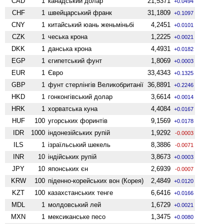
CAD
1
канадський долар
21,5371
+0.0494
CHF
1
швейцарський франк
31,1809
+0.1097
CNY
1
китайський юань женьмiньбi
4,2451
+0.0101
CZK
1
чеська крона
1,2225
+0.0021
DKK
1
данська крона
4,4931
+0.0182
EGP
1
єгипетський фунт
1,8069
+0.0003
EUR
1
Євро
33,4343
+0.1325
GBP
1
фунт стерлінгів Велико­британії
36,8891
+0.2246
HKD
1
гонконгівський долар
3,6614
+0.0014
HRK
1
хорватська куна
4,4084
+0.0167
HUF
100
угорських форинтів
9,1569
+0.0178
IDR
1000
індонезійських рупій
1,9292
-0.0003
ILS
1
ізраїльський шекель
8,3886
-0.0071
INR
10
індійських рупій
3,8673
+0.0003
JPY
10
японських єн
2,6939
-0.0007
KRW
100
піденно-корейських вон (Корея)
2,4849
+0.0120
KZT
100
казахстанських тенге
6,6416
+0.0166
MDL
1
молдовський лей
1,6729
+0.0021
MXN
1
мексиканське песо
1,3475
+0.0080