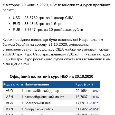
У вівторок, 20 жовтня 2020, НБУ встановив такі курси провідних
валют:
USD – 28,3762 грн. за 1 долар США
EUR – 33,4343 грн. за 1 Євро
RUB – 3,6547 грн. за 10 російських рублів
Курси провідних валют, що були встановлені Національним
банком України на середу, 21.10.2020, змінювалися
різноспрямовано. Курс долару США майже не змінився і склав
28,3707 грн. Курс Євро зріс, додавши 7,01 коп., і наразі складає
33,5044 грн. Курс російського рубля опустився і встановився на
рівні 0,3637 грн.
Офіційний валютний курс НБУ на 20.10.2020
Код валюти
Найменування
Курс (грн.)
AUD
1
австралійський долар
20,1684
+0.0463
AZN
1
азербайджанський манат
16,7037
+0.0067
BGN
1
болгарський лев
17,0910
+0.0673
BYN
1
білоруський рубль
11,0422
+0.0044