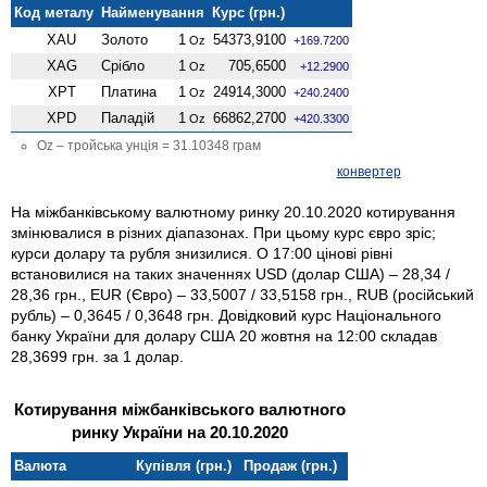
Код металу
Найменування
Курс (грн.)
XAU
Золото
1
54373,9100
Oz
+169.7200
XAG
Срібло
1
705,6500
Oz
+12.2900
XPT
Платина
1
24914,3000
Oz
+240.2400
XPD
Паладій
1
66862,2700
Oz
+420.3300
Oz – тройська унція = 31.10348 грам
конвертер
На міжбанківському валютному ринку 20.10.2020 котирування
змінювалися в різних діапазонах. При цьому курс євро зріс;
курси долару та рубля знизилися. О 17:00 цінові рівні
встановилися на таких значеннях USD (долар США) – 28,34 /
28,36 грн., EUR (Євро) – 33,5007 / 33,5158 грн., RUB (російський
рубль) – 0,3645 / 0,3648 грн. Довідковий курс Національного
банку України для долару США 20 жовтня на 12:00 складав
28,3699 грн. за 1 долар.
Котирування міжбанківського валютного
ринку України на 20.10.2020
Валюта
Купівля (грн.)
Продаж (грн.)