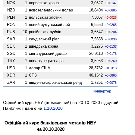
NOK
1
норвезька крона
3,0527
+0.0147
NZD
1
ново­зеландський долар
18,8404
+0.0685
PLN
1
польський злотий
7,3057
-0.0026
RON
1
новий румунський лей
6,8553
+0.0265
RUB
10
російських рублів
3,6547
+0.0204
SAR
1
саудівський ріал
7,5658
+0.0036
SEK
1
шведська крона
3,2275
+0.0137
SGD
1
сінгапурський долар
20,9110
+0.0176
TRY
1
нова турецька ліра
3,5953
+0.0260
USD
1
долар США
28,3762
+0.0113
XDR
1
СПЗ
40,1542
+0.0865
ZAR
1
південно-африканський ренд
1,7251
+0.0078
конвертер
Офіційний курс НБУ (щомісячний) на 20.10.2020 відсутній
Найближчі дані є на
1.10.2020
Офіційний курс банківських металів НБУ
на 20.10.2020