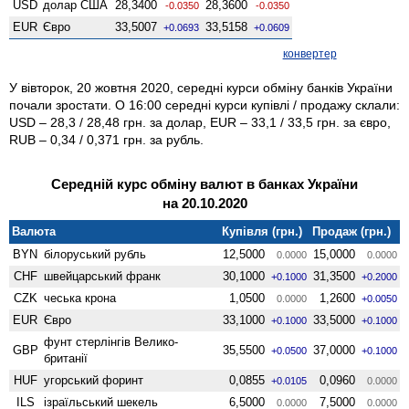
USD
долар США
28,3400
28,3600
-0.0350
-0.0350
EUR
Євро
33,5007
33,5158
+0.0693
+0.0609
конвертер
У вівторок, 20 жовтня 2020, середні курси обміну банків України
почали зростати. О 16:00 середні курси купівлі / продажу склали:
USD – 28,3 / 28,48 грн. за долар, EUR – 33,1 / 33,5 грн. за євро,
RUB – 0,34 / 0,371 грн. за рубль.
Середній курс обміну валют в банках України
на 20.10.2020
Валюта
Купівля (грн.)
Продаж (грн.)
BYN
білоруський рубль
12,5000
15,0000
0.0000
0.0000
CHF
швейцарський франк
30,1000
31,3500
+0.1000
+0.2000
CZK
чеська крона
1,0500
1,2600
0.0000
+0.0050
EUR
Євро
33,1000
33,5000
+0.1000
+0.1000
фунт стерлінгів Велико­
GBP
35,5500
37,0000
+0.0500
+0.1000
британії
HUF
угорський форинт
0,0855
0,0960
+0.0105
0.0000
ILS
ізраїльський шекель
6,5000
7,5000
0.0000
0.0000