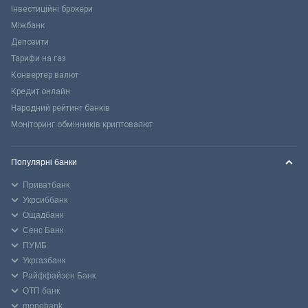
Інвестиційні брокери
Міжбанк
Депозити
Тарифи на газ
Конвертер валют
Кредит онлайн
Народний рейтинг банків
Моніторинг обмінників криптовалют
Популярні банки
Приватбанк
Укрсиббанк
Ощадбанк
Сенс Банк
ПУМБ
Укргазбанк
Райффайзен Банк
ОТП банк
monobank