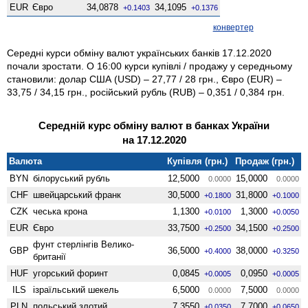
EUR
Євро
34,0878
34,1095
+0.1403
+0.1376
конвертер
Середні курси обміну валют українських банків 17.12.2020
почали зростати. О 16:00 курси купівлі / продажу у середньому
становили: долар США (USD) – 27,77 / 28 грн., Євро (EUR) –
33,75 / 34,15 грн., російський рубль (RUB) – 0,351 / 0,384 грн.
Середній курс обміну валют в банках України
на 17.12.2020
Валюта
Купівля (грн.)
Продаж (грн.)
BYN
білоруський рубль
12,5000
15,0000
0.0000
0.0000
CHF
швейцарський франк
30,5000
31,8000
+0.1800
+0.1000
CZK
чеська крона
1,1300
1,3000
+0.0100
+0.0050
EUR
Євро
33,7500
34,1500
+0.2500
+0.2500
фунт стерлінгів Велико­
GBP
36,5000
38,0000
+0.4000
+0.3250
британії
HUF
угорський форинт
0,0845
0,0950
+0.0005
+0.0005
ILS
ізраїльський шекель
6,5000
7,5000
0.0000
0.0000
PLN
польський злотий
7,3550
7,7000
+0.0350
+0.0650