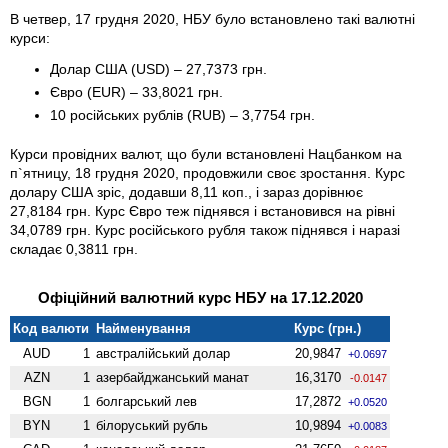
В четвер, 17 грудня 2020, НБУ було встановлено такі валютні
курси:
Долар США (USD) – 27,7373 грн.
Євро (EUR) – 33,8021 грн.
10 російських рублів (RUB) – 3,7754 грн.
Курси провідних валют, що були встановлені Нацбанком на
п`ятницу, 18 грудня 2020, продовжили своє зростання. Курс
долару США зріс, додавши 8,11 коп., і зараз дорівнює
27,8184 грн. Курс Євро теж піднявся і встановився на рівні
34,0789 грн. Курс російського рубля також піднявся і наразі
складає 0,3811 грн.
Офіційний валютний курс НБУ на 17.12.2020
Код валюти
Найменування
Курс (грн.)
AUD
1
австралійський долар
20,9847
+0.0697
AZN
1
азербайджанський манат
16,3170
-0.0147
BGN
1
болгарський лев
17,2872
+0.0520
BYN
1
білоруський рубль
10,9894
+0.0083