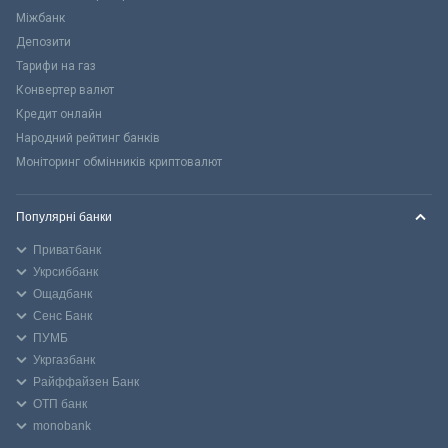
Міжбанк
Депозити
Тарифи на газ
Конвертер валют
Кредит онлайн
Народний рейтинг банків
Моніторинг обмінників криптовалют
Популярні банки
Приватбанк
Укрсиббанк
Ощадбанк
Сенс Банк
ПУМБ
Укргазбанк
Райффайзен Банк
ОТП банк
monobank