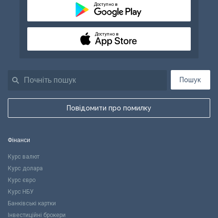
Доступно в
Доступно в
Пошук
Повідомити про помилку
Фінанси
Курс валют
Курс долара
Курс євро
Курс НБУ
Банківські картки
Інвестиційні брокери