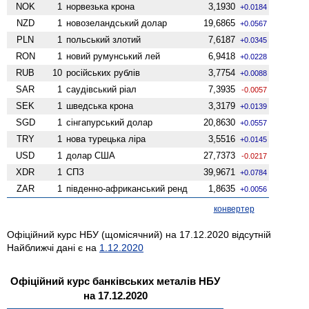
NOK
1
норвезька крона
3,1930
+0.0184
NZD
1
ново­зеландський долар
19,6865
+0.0567
PLN
1
польський злотий
7,6187
+0.0345
RON
1
новий румунський лей
6,9418
+0.0228
RUB
10
російських рублів
3,7754
+0.0088
SAR
1
саудівський ріал
7,3935
-0.0057
SEK
1
шведська крона
3,3179
+0.0139
SGD
1
сінгапурський долар
20,8630
+0.0557
TRY
1
нова турецька ліра
3,5516
+0.0145
USD
1
долар США
27,7373
-0.0217
XDR
1
СПЗ
39,9671
+0.0784
ZAR
1
південно-африканський ренд
1,8635
+0.0056
конвертер
Офіційний курс НБУ (щомісячний) на 17.12.2020 відсутній
Найближчі дані є на
1.12.2020
Офіційний курс банківських металів НБУ
на 17.12.2020