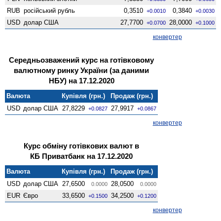
RUB
російський рубль
0,3510
0,3840
+0.0010
+0.0030
USD
долар США
27,7700
28,0000
+0.0700
+0.1000
конвертер
Середньозважений курс на готівковому
валютному ринку України (за даними
НБУ) на 17.12.2020
Валюта
Купівля (грн.)
Продаж (грн.)
USD
долар США
27,8229
27,9917
+0.0827
+0.0867
конвертер
Курс обміну готівкових валют в
КБ Приватбанк на 17.12.2020
Валюта
Купівля (грн.)
Продаж (грн.)
USD
долар США
27,6500
28,0500
0.0000
0.0000
EUR
Євро
33,6500
34,2500
+0.1500
+0.1200
конвертер