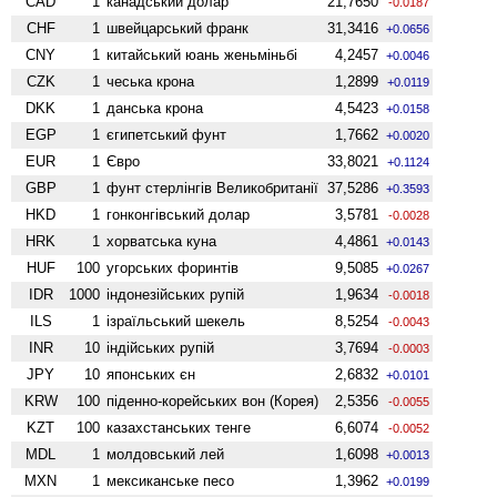
CAD
1
канадський долар
21,7650
-0.0187
CHF
1
швейцарський франк
31,3416
+0.0656
CNY
1
китайський юань женьмiньбi
4,2457
+0.0046
CZK
1
чеська крона
1,2899
+0.0119
DKK
1
данська крона
4,5423
+0.0158
EGP
1
єгипетський фунт
1,7662
+0.0020
EUR
1
Євро
33,8021
+0.1124
GBP
1
фунт стерлінгів Велико­британії
37,5286
+0.3593
HKD
1
гонконгівський долар
3,5781
-0.0028
HRK
1
хорватська куна
4,4861
+0.0143
HUF
100
угорських форинтів
9,5085
+0.0267
IDR
1000
індонезійських рупій
1,9634
-0.0018
ILS
1
ізраїльський шекель
8,5254
-0.0043
INR
10
індійських рупій
3,7694
-0.0003
JPY
10
японських єн
2,6832
+0.0101
KRW
100
піденно-корейських вон (Корея)
2,5356
-0.0055
KZT
100
казахстанських тенге
6,6074
-0.0052
MDL
1
молдовський лей
1,6098
+0.0013
MXN
1
мексиканське песо
1,3962
+0.0199