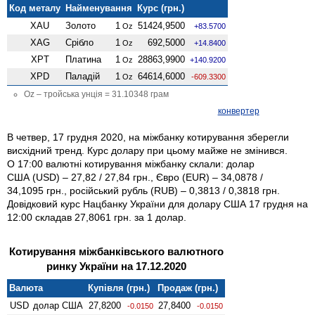
Код металу
Найменування
Курс (грн.)
XAU
Золото
1
51424,9500
Oz
+83.5700
XAG
Срібло
1
692,5000
Oz
+14.8400
XPT
Платина
1
28863,9900
Oz
+140.9200
XPD
Паладій
1
64614,6000
Oz
-609.3300
Oz – тройська унція = 31.10348 грам
конвертер
В четвер, 17 грудня 2020, на міжбанку котирування зберегли
висхідний тренд. Курс долару при цьому майже не змінився.
О 17:00 валютні котирування міжбанку склали: долар
США (USD) – 27,82 / 27,84 грн., Євро (EUR) – 34,0878 /
34,1095 грн., російський рубль (RUB) – 0,3813 / 0,3818 грн.
Довідковий курс Нацбанку України для долару США 17 грудня на
12:00 складав 27,8061 грн. за 1 долар.
Котирування міжбанківського валютного
ринку України на 17.12.2020
Валюта
Купівля (грн.)
Продаж (грн.)
USD
долар США
27,8200
27,8400
-0.0150
-0.0150