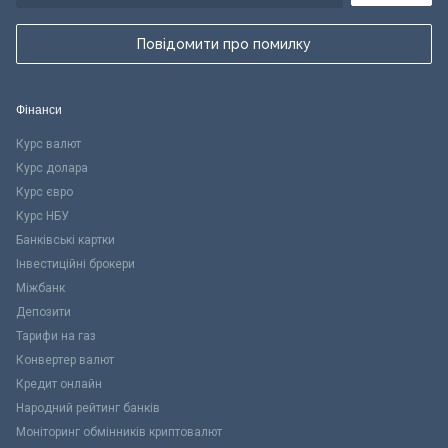
Повідомити про помилку
Фінанси
Курс валют
Курс долара
Курс євро
Курс НБУ
Банківські картки
Інвестиційні брокери
Міжбанк
Депозити
Тарифи на газ
Конвертер валют
Кредит онлайн
Народний рейтинг банків
Моніторинг обмінників криптовалют