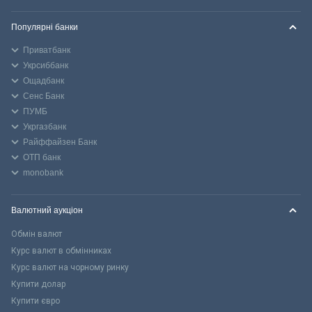
Популярні банки
Приватбанк
Укрсиббанк
Ощадбанк
Сенс Банк
ПУМБ
Укргазбанк
Райффайзен Банк
ОТП банк
monobank
Валютний аукціон
Обмін валют
Курс валют в обмінниках
Курс валют на чорному ринку
Купити долар
Купити євро