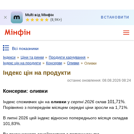
Multi від Мінфін
ВСТАНОВИТИ
(8,9K+)
Всі показники
Індекси
»
Ціни та ринки
»
Продукти харчування
»
Індекс цін на продукти
»
Консерви
»
Оливки
»
Оливки
Індекс цін на продукти
останнє оновлення: 08.08.2026 08:24
Консерви: оливки
101,71%
Індекс споживчих цін на
оливки
у
серпні 2026
склав
.
Порівняно з попереднім місяцем середні ціни зросли на 1,71%.
В липні 2026 цей індекс відносно попереднього місяця складав
101,83%.
Ви також можете ознайомитися з
поточними та