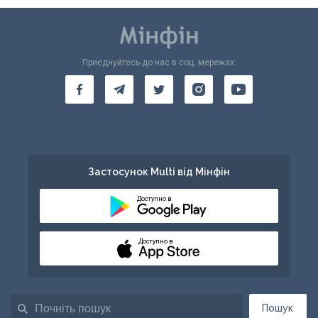
Приєднуйтесь до нас в соц. мережах:
Застосунок Multi від Мінфін
Доступно в
Доступно в
Пошук