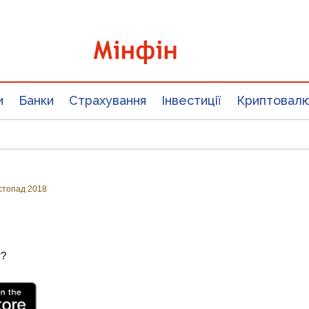
и
Банки
Страхування
Інвестиції
Криптовал
стопад 2018
т?