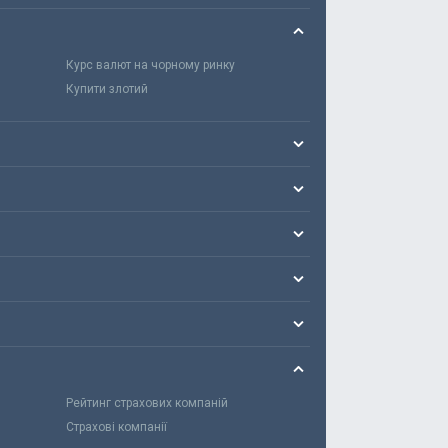
Курс валют на чорному ринку
Купити злотий
Рейтинг страхових компаній
Страхові компанії