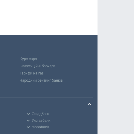
Курс євро
Інвестиційні брокери
Тарифи на газ
Народний рейтинг банків
Ощадбанк
Укргазбанк
monobank