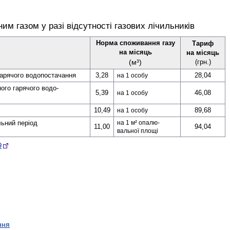
им газом у разі відсутності газових лічильників
Норма споживання газу
Тариф
на місяць
на місяць
(м³)
(грн.)
гарячого водо­­постачання
3,28
28,04
на 1 особу
ного гарячого водо­
5,39
46,08
на 1 особу
10,49
89,68
на 1 особу
льний період
на 1 м² опалю­
11,00
94,04
вальної площі
9
ння