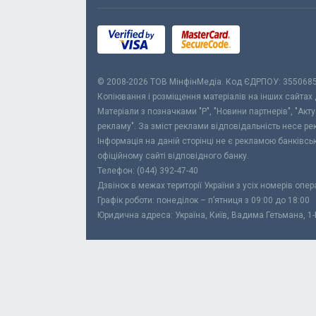
© 2008-2026 ТОВ МiнфiнМедiа. Код ЄДРПОУ: 355068
Копіювання і розміщення матеріалів на інших сайтах
Матеріали з позначками "Р", "Новини партнерів", "Акт
рекламу". За зміст реклами відповідальність несе р
Інформація на даній сторінці не є рекламою банківс
офіційному сайті відповідного банку.
Телефон: (044) 392-47-40
Дзвінок в межах території України з усіх номерів опе
Графік роботи: понеділок – п’ятниця з 09:00 до 18:00
Юридична адреса: Україна, Київ, Вадима Гетьмана, 1-