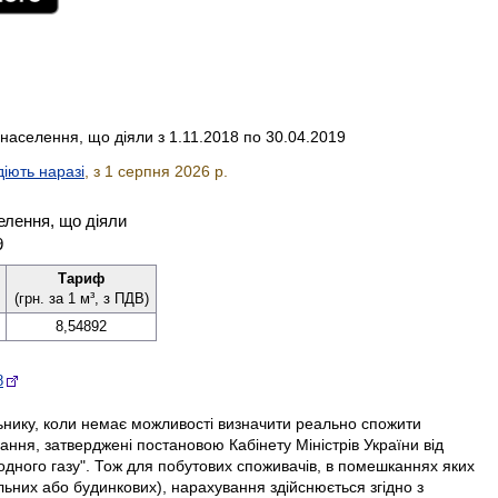
населення, що діяли з 1.11.2018 по 30.04.2019
іють наразі
, з 1 серпня 2026 р.
елення, що діяли
9
Тариф
(грн. за 1 м³, з ПДВ)
8,54892
8
ильнику, коли немає можливості визначити реально спожити
ння, затверджені постановою Кабінету Міністрів України від
дного газу". Тож для побутових споживачів, в помешканнях яких
альних або будинкових), нарахування здійснюється згідно з