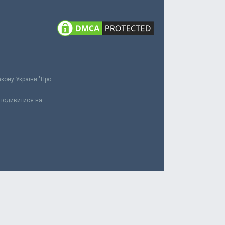
акону України "Про
 подивитися на