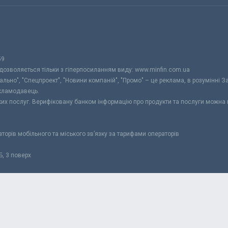
59
 дозволяється тільки з гіперпосиланням виду: www.minfin.com.ua
уально", "Спецпроект", "Новини компаній", "Промо" – це реклама, в розумінні З
екламодавець.
ьких послуг. Верифіковану банком інформацію про продукти та послуги можна
раторів мобільного та міського зв’язку за тарифами операторів
Б, 3 поверх