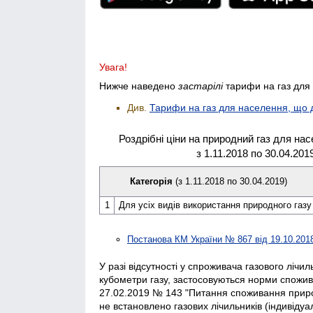
Нижче наведено
застарілі
тарифи на газ для 
Див.
Тарифи на газ для населення, що д
Роздрібні ціни на природний газ для нас
з 1.11.2018 по 30.04.201
Категорія
(з 1.11.2018 по 30.04.2019)
1
Для усіх видів використання природного газу
Постанова КМ України № 867 від 19.10.201
У разі відсутності у спроживача газового ліч
кубометри газу, застосовуються норми спожива
27.02.2019 № 143 "Питання споживання приро
не встановлено газових лічильників (індивіду