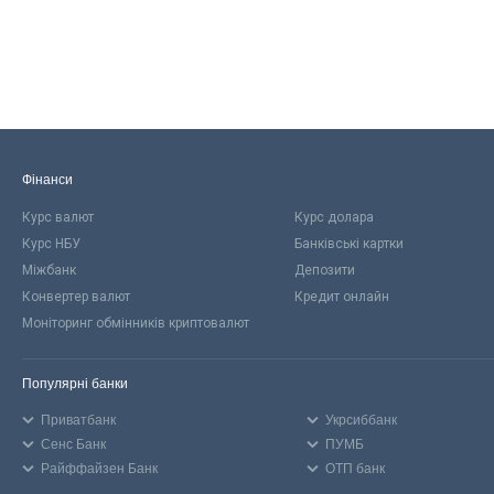
Фінанси
Курс валют
Курс долара
Курс НБУ
Банківські картки
Міжбанк
Депозити
Конвертер валют
Кредит онлайн
Моніторинг обмінників криптовалют
Популярні банки
Приватбанк
Укрсиббанк
Сенс Банк
ПУМБ
Райффайзен Банк
ОТП банк