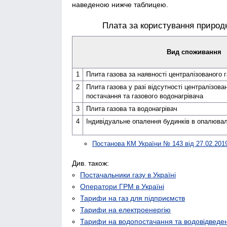
наведеною нижче таблицею.
Плата за користування природн
Вид споживання
1
Плита газова за наявності централі­­зованого 
2
Плита газова у разі відсутності централі­зова
постачання та газового водо­нагрівача
3
Плита газова та водо­нагрівач
4
Індивідуальне опалення будинків в опалюва
Постанова КМ України № 143 від 27.02.201
Див. також:
Постачальники газу в Україні
Оператори ГРМ в Україні
Тарифи на газ для підприємств
Тарифи на електроенергію
Тарифи на водопостачання та водовідведе