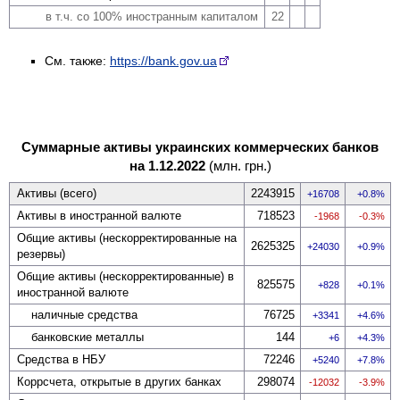
в т.ч. со 100% иностранным капиталом
22
См. также:
https://bank.gov.ua
Суммарные активы украинских коммерческих банков
на 1.12.2022
(млн. грн.)
Активы (всего)
2243915
16708
0.8%
Активы в иностранной валюте
718523
-1968
-0.3%
Общие активы (не­скорректированные на
2625325
24030
0.9%
резервы)
Общие активы (не­скорректированные) в
825575
828
0.1%
иностранной валюте
наличные средства
76725
3341
4.6%
банковские металлы
144
6
4.3%
Средства в НБУ
72246
5240
7.8%
Коррсчета, открытые в других банках
298074
-12032
-3.9%