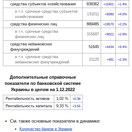
средства субъектов хозяй­ствования
838362
11601
1.4%
в т.ч. срочные средства субъектов
131011
5080
4.0%
хозяй­ствования
средства физических лиц
889485
19570
2.2%
в т.ч. срочные средства
315697
9021
2.9%
физических лиц
средства небанковских
51645
4434
9.4%
финучреждений
в т.ч. срочные средства
21125
481
2.3%
небанковских финучреждений
Дополнительные справочные
показатели по банковской системе
Украины в целом
на 1.12.2022
Рентабельность активов
1,02 %
0.38
Рентабельность капитала
9,33 %
3.56
См. также основные показатели в динамике:
Количество банков в Украине