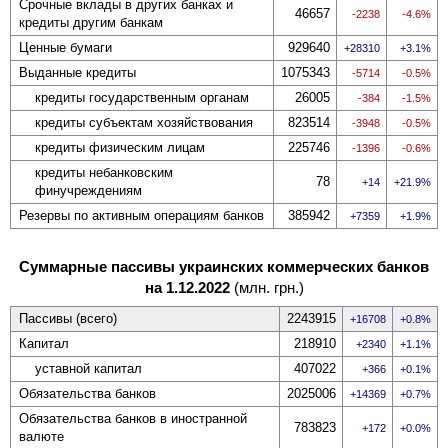
Срочные вклады в других банках и
46657
-2238
-4.6%
кредиты другим банкам
Ценные бумаги
929640
28310
3.1%
Выданные кредиты
1075343
-5714
-0.5%
кредиты государственным органам
26005
-384
-1.5%
кредиты субъектам хозяй­ствования
823514
-3948
-0.5%
кредиты физи­ческим лицам
225746
-1396
-0.6%
кредиты небанковским
78
14
21.9%
финучреждениям
Резервы по активным операциям банков
385942
7359
1.9%
Суммарные пассивы украинских коммерческих банков
на 1.12.2022
(млн. грн.)
Пассивы (всего)
2243915
16708
0.8%
Капитал
218910
2340
1.1%
уставной капитал
407022
366
0.1%
Обяза­тельства банков
2025006
14369
0.7%
Обяза­тельства банков в иностранной
783823
172
0.0%
валюте