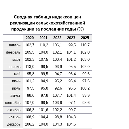
Сводная таблица индексов цен
реализации сельскохозяйственной
продукции за последние годы
(%)
2020
2021
2022
2023
2025
102,7
110,2
106,1
99,5
110,7
январь
105,5
104,0
102,1
104,1
102,0
февраль
102,3
107,5
100,4
101,2
103,0
март
113,0
98,5
93,9
95,5
102,0
апрель
95,8
99,5
94,7
96,4
99,6
май
101,2
94,9
95,2
95,4
97,6
июнь
97,5
95,8
92,6
96,5
100,2
июль
98,6
97,8
107,7
101,4
99,9
август
107,0
98,5
103,6
97,1
98,6
сентябрь
106,3
101,6
102,2
90,7
октябрь
108,9
104,4
98,8
104,3
ноябрь
106,2
104,0
104,3
104,6
декабрь