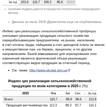
153,6
116,7
100,2
86,6
113,8
За год
значения индекса даются в процентах относительно предыдущего
месяца
Данные за июль 2026 Держстатом еще не опубликованы
Индекс цен реализации сельскохозяйственной продукции
учитывает реализацию продукции сельского хозяйства
перерабатывающим предприятиям, на рынке, населению
в счет оплаты труда, пайщикам в счет арендной платы за землю
и имущественне паи, на биржах, аукционах, и по другим
направлениям. Базой взвешивания для агрегирования этих
изменений является фактический объем реализации
соответствующих видов продукции за отчетный период.
См. также:
http://www.ukrstat.gov.ua
Индекс цен реализации сельскохозяйственной
продукции по всем категориям в 2025 г.
(%)
2025
Янв
…
Авг
Сен
→
За год
Всего
110,7
…
99,9
98,6
113,8
Продукция растениеводства
113,3
…
99,3
97,7
114,1