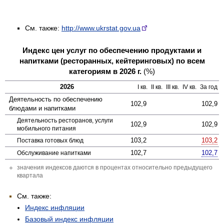
См. также:
http://www.ukrstat.gov.ua
Индекс цен услуг по обеспечению продуктами и
напитками (ресторанных, кейтеринговых) по всем
категориям в 2026 г.
(%)
2026
I
кв.
II
кв.
III
кв.
IV
кв.
За год
Деятельность по обеспечению
102,9
102,9
блюдами и напитками
Деятельность ресторанов, услуги
102,9
102,9
мобильного питания
103,2
103,2
Поставка готовых блюд
102,7
102,7
Обслуживание напитками
значения индексов даются в процентах относительно предыдущего
квартала
См. также:
Индекс инфляции
Базовый индекс инфляции