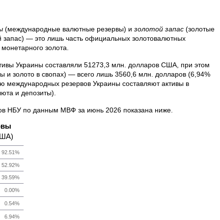
ы
(международные валютные резервы) и
золотой запас
(золотые
й запас) — это лишь часть официальных золотовалютных
 монетарного золота.
ивы Украины составляли 51273,3 млн. долларов США, при этом
ы и золото в свопах) — всего лишь 3560,6 млн. долларов (6,94%
лю международных резервов Украины составляют активы в
юта и депозиты).
ов НБУ по данным МВФ за июнь 2026 показана ниже.
рвы
США)
92.51%
52.92%
39.59%
0.00%
0.54%
6.94%