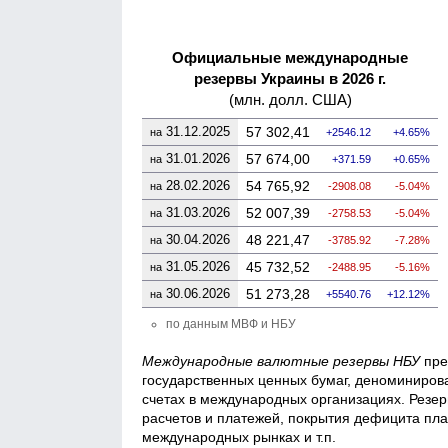
Официальные международные
резервы Украины в 2026 г.
(млн. долл. США)
31.12.2025
57 302,41
на
2546.12
4.65%
31.01.2026
57 674,00
на
371.59
0.65%
28.02.2026
54 765,92
на
-2908.08
-5.04%
31.03.2026
52 007,39
на
-2758.53
-5.04%
30.04.2026
48 221,47
на
-3785.92
-7.28%
31.05.2026
45 732,52
на
-2488.95
-5.16%
30.06.2026
51 273,28
на
5540.76
12.12%
по данным МВФ и НБУ
Международные валютные резервы НБУ
пре
государственных ценных бумаг, деноминирован
счетах в международных организациях. Резе
расчетов и платежей, покрытия дефицита пл
международных рынках и т.п.