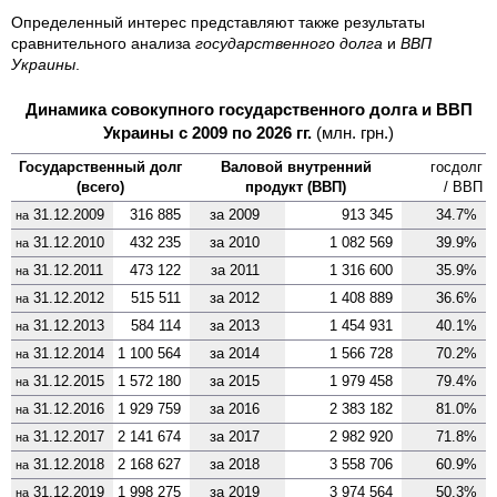
Определенный интерес представляют также результаты
сравнительного анализа
государственного долга
и
ВВП
Украины
.
Динамика совокупного государственного долга и ВВП
Украины с 2009 по 2026 гг.
(млн. грн.)
Государственный долг
Валовой внутренний
госдолг
(всего)
продукт (ВВП)
/ ВВП
31.12.2009
316 885
за
2009
913 345
34.7%
на
31.12.2010
432 235
за
2010
1 082 569
39.9%
на
31.12.2011
473 122
за
2011
1 316 600
35.9%
на
31.12.2012
515 511
за
2012
1 408 889
36.6%
на
31.12.2013
584 114
за
2013
1 454 931
40.1%
на
31.12.2014
1 100 564
за
2014
1 566 728
70.2%
на
31.12.2015
1 572 180
за
2015
1 979 458
79.4%
на
31.12.2016
1 929 759
за
2016
2 383 182
81.0%
на
31.12.2017
2 141 674
за
2017
2 982 920
71.8%
на
31.12.2018
2 168 627
за
2018
3 558 706
60.9%
на
31.12.2019
1 998 275
за
2019
3 974 564
50.3%
на