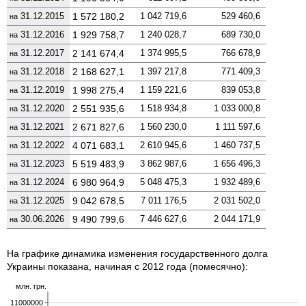
31.12.2015
1 572 180,2
1 042 719,6
529 460,6
на
31.12.2016
1 929 758,7
1 240 028,7
689 730,0
на
31.12.2017
2 141 674,4
1 374 995,5
766 678,9
на
31.12.2018
2 168 627,1
1 397 217,8
771 409,3
на
31.12.2019
1 998 275,4
1 159 221,6
839 053,8
на
31.12.2020
2 551 935,6
1 518 934,8
1 033 000,8
на
31.12.2021
2 671 827,6
1 560 230,0
1 111 597,6
на
31.12.2022
4 071 683,1
2 610 945,6
1 460 737,5
на
31.12.2023
5 519 483,9
3 862 987,6
1 656 496,3
на
31.12.2024
6 980 964,9
5 048 475,3
1 932 489,6
на
31.12.2025
9 042 678,5
7 011 176,5
2 031 502,0
на
30.06.2026
9 490 799,6
7 446 627,6
2 044 171,9
на
На графике динамика изменения государственного долга
Украины показана, начиная с 2012 года (помесячно):