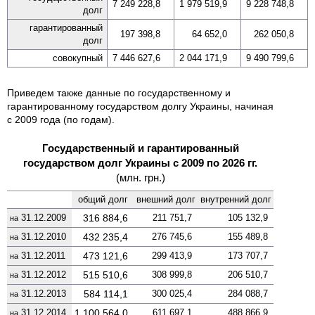
7 249 228,8
1 979 519,9
9 228 748,8
долг
гаранти­рованный
197 398,8
64 652,0
262 050,8
долг
сово­купный
7 446 627,6
2 044 171,9
9 490 799,6
Приведем также данные по государственному и
гарантированному государством долгу Украины, начиная
с 2009 года (по годам).
Государственный и гарантированный
государством долг Украины с 2009 по 2026 гг.
(млн. грн.)
общий долг
внешний долг
вну­тренний долг
31.12.2009
316 884,6
211 751,7
105 132,9
на
31.12.2010
432 235,4
276 745,6
155 489,8
на
31.12.2011
473 121,6
299 413,9
173 707,7
на
31.12.2012
515 510,6
308 999,8
206 510,7
на
31.12.2013
584 114,1
300 025,4
284 088,7
на
31.12.2014
1 100 564,0
611 697,1
488 866,9
на