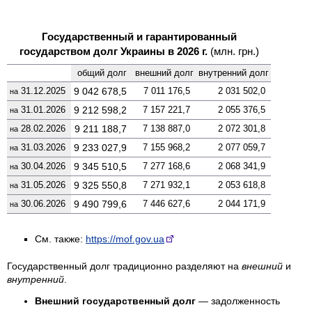
Государственный и гарантированный
государством долг Украины в 2026 г.
(млн. грн.)
общий долг
внешний долг
вну­тренний долг
31.12.2025
9 042 678,5
7 011 176,5
2 031 502,0
на
31.01.2026
9 212 598,2
7 157 221,7
2 055 376,5
на
28.02.2026
9 211 188,7
7 138 887,0
2 072 301,8
на
31.03.2026
9 233 027,9
7 155 968,2
2 077 059,7
на
30.04.2026
9 345 510,5
7 277 168,6
2 068 341,9
на
31.05.2026
9 325 550,8
7 271 932,1
2 053 618,8
на
30.06.2026
9 490 799,6
7 446 627,6
2 044 171,9
на
См. также:
https://mof.gov.ua
Государственный долг традиционно разделяют на
внешний
и
внутренний
.
Внешний государственный долг
— задолженность