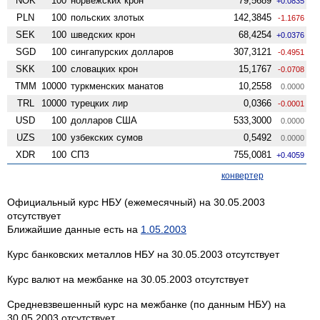
NOK
100
норвежских крон
79,5689
+0.0835
PLN
100
польских злотых
142,3845
-1.1676
SEK
100
шведских крон
68,4254
+0.0376
SGD
100
сингапурских долларов
307,3121
-0.4951
SKK
100
словацких крон
15,1767
-0.0708
TMM
10000
туркменских манатов
10,2558
0.0000
TRL
10000
турецких лир
0,0366
-0.0001
USD
100
долларов США
533,3000
0.0000
UZS
100
узбекских сумов
0,5492
0.0000
XDR
100
СПЗ
755,0081
+0.4059
конвертер
Официальный курс НБУ (ежемесячный) на 30.05.2003
отсутствует
Ближайшие данные есть на
1.05.2003
Курс банковских металлов НБУ на 30.05.2003 отсутствует
Курс валют на межбанке на 30.05.2003 отсутствует
Средневзвешенный курс на межбанке (по данным НБУ) на
30.05.2003 отсутствует