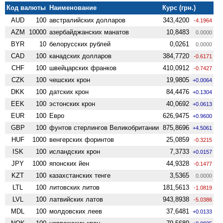
Код валюты
Наименование
Курс (грн.)
AUD
100
австралийских долларов
343,4200
-4.1964
AZM
10000
азербайджанских манатов
10,8483
0.0000
BYR
10
белорусских рублей
0,0261
0.0000
CAD
100
канадских долларов
384,7720
-0.6171
CHF
100
швейцарских франков
410,0912
-0.7427
CZK
100
чешских крон
19,9805
+0.0064
DKK
100
датских крон
84,4476
+0.1304
EEK
100
эстонских крон
40,0692
+0.0613
EUR
100
Евро
626,9475
+0.9600
GBP
100
фунтов стерлингов Велико­британии
875,8696
+4.5061
HUF
1000
венгерских форинтов
25,0859
-0.3215
ISK
100
исландских крон
7,3733
+0.0157
JPY
1000
японских йен
44,9328
-0.1477
KZT
100
казахстанских тенге
3,5365
0.0000
LTL
100
литовских литов
181,5613
-1.0819
LVL
100
латвийских латов
943,8938
-5.0386
MDL
100
молдовских леев
37,6481
+0.0133