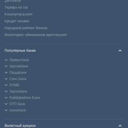
Депозиты
Тарифы на газ
Конвертер валют
Кредит онлайн
Народный рейтинг банков
Мониторинг обменников криптовалют
Популярные банки
Приватбанк
Укрсиббанк
Ощадбанк
Сенс Банк
ПУМБ
Укргазбанк
Райффайзен Банк
ОТП банк
monobank
Валютный аукцион