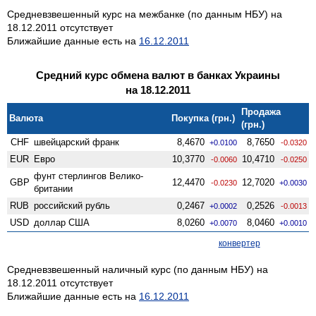
Средневзвешенный курс на межбанке (по данным НБУ) на
18.12.2011 отсутствует
Ближайшие данные есть на
16.12.2011
Средний курс обмена валют в банках Украины
на 18.12.2011
Продажа
Валюта
Покупка (грн.)
(грн.)
CHF
швейцарский франк
8,4670
8,7650
+0.0100
-0.0320
EUR
Евро
10,3770
10,4710
-0.0060
-0.0250
фунт стерлингов Велико­
GBP
12,4470
12,7020
-0.0230
+0.0030
британии
RUB
российский рубль
0,2467
0,2526
+0.0002
-0.0013
USD
доллар США
8,0260
8,0460
+0.0070
+0.0010
конвертер
Средневзвешенный наличный курс (по данным НБУ) на
18.12.2011 отсутствует
Ближайшие данные есть на
16.12.2011