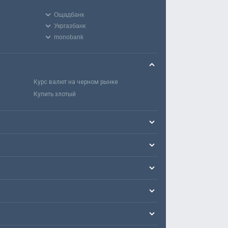
Ощадбанк
Укргазбанк
monobank
Курс валют на черном рынке
Купить злотый