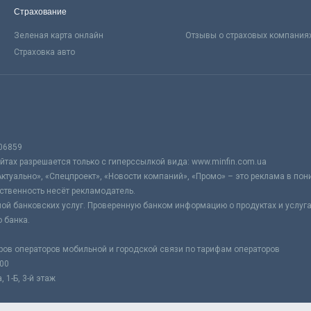
Страхование
Зеленая карта онлайн
Отзывы о страховых компания
Страховка авто
06859
тах разрешается только с гиперссылкой вида: www.minfin.com.ua
Актуально», «Спецпроект», «Новости компаний», «Промо» – это реклама в по
ственность несёт рекламодатель.
ой банковских услуг. Проверенную банком информацию о продуктах и услуг
 банка.
ров операторов мобильной и городской связи по тарифам операторов
:00
 1-Б, 3-й этаж