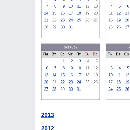
7
8
9
10
11
12
13
4
5
6
14
15
16
17
18
19
20
11
12
13
21
22
23
24
25
26
27
18
19
20
28
29
30
31
25
26
27
октябрь
Пн
Вт
Ср
Чт
Пт
Сб
Вс
Пн
Вт
Ср
1
2
3
4
5
6
7
8
9
10
11
12
3
4
5
13
14
15
16
17
18
19
10
11
12
20
21
22
23
24
25
26
17
18
19
27
28
29
30
31
24
25
26
2013
2012