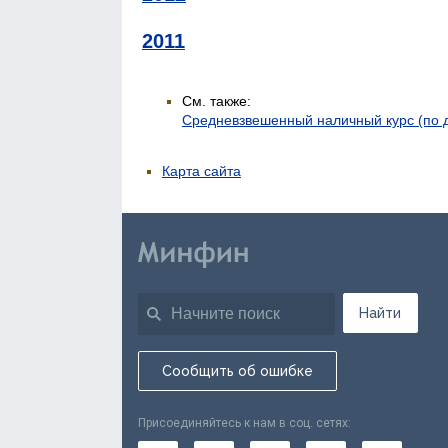
2011
См. также:
Средневзвешенный наличный курс (по
Карта сайта
Найти
Сообщить об ошибке
Присоединяйтесь к нам в соц. сетях: