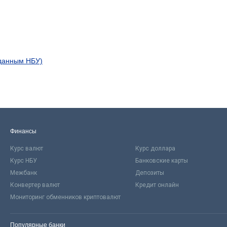
 данным НБУ)
Финансы
Курс валют
Курс доллара
Курс НБУ
Банковские карты
Межбанк
Депозиты
Конвертер валют
Кредит онлайн
Мониторинг обменников криптовалют
Популярные банки