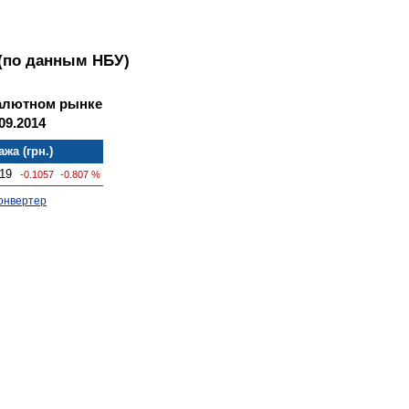
(по данным НБУ)
алютном рынке
09.2014
жа (грн.)
19
-0.1057
-0.807 %
онвертер