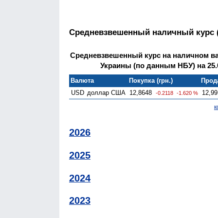
Средневзвешенный наличный курс 
Средневзвешенный курс на наличном в
Украины (по данным НБУ) на 25.
Валюта
Покупка (грн.)
Прода
USD
доллар США
12,8648
12,99
-0.2118
-1.620 %
к
2026
2025
2024
2023