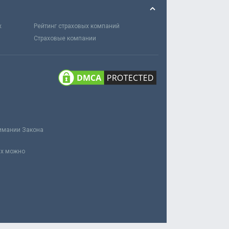
х
Рейтинг страховых компаний
Страховые компании
нимании Закона
ах можно