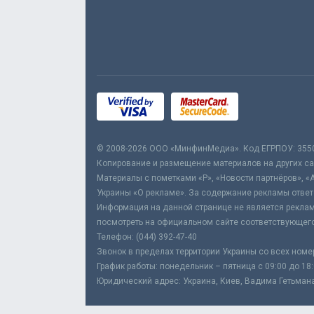
© 2008-2026 ООО «МинфинМедиа». Код ЕГРПОУ: 355
Копирование и размещение материалов на других сай
Материалы с пометками «Р», «Новости партнёров», «
Украины «О рекламе». За содержание рекламы ответ
Информация на данной странице не является реклам
посмотреть на официальном сайте соответствующего
Телефон: (044) 392-47-40
Звонок в пределах территории Украины со всех номе
График работы: понедельник – пятница с 09:00 до 18
Юридический адрес: Украина, Киев, Вадима Гетьмана,