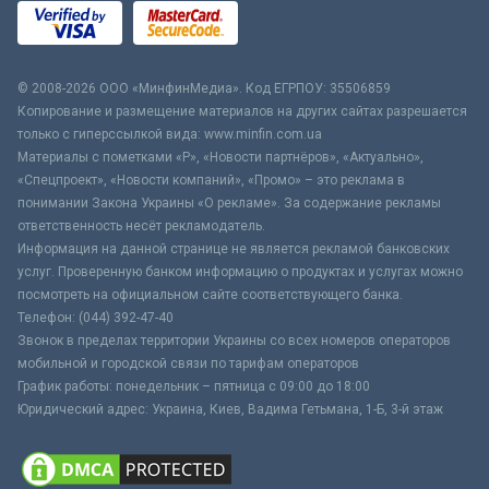
© 2008-2026 ООО «МинфинМедиа». Код ЕГРПОУ: 35506859
Копирование и размещение материалов на других сайтах разрешается
только с гиперссылкой вида: www.minfin.com.ua
Материалы с пометками «Р», «Новости партнёров», «Актуально»,
«Спецпроект», «Новости компаний», «Промо» – это реклама в
понимании Закона Украины «О рекламе». За содержание рекламы
ответственность несёт рекламодатель.
Информация на данной странице не является рекламой банковских
услуг. Проверенную банком информацию о продуктах и услугах можно
посмотреть на официальном сайте соответствующего банка.
Телефон: (044) 392-47-40
Звонок в пределах территории Украины со всех номеров операторов
мобильной и городской связи по тарифам операторов
График работы: понедельник – пятница с 09:00 до 18:00
Юридический адрес: Украина, Киев, Вадима Гетьмана, 1-Б, 3-й этаж