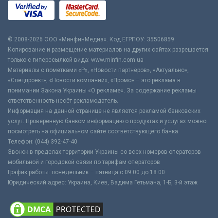
© 2008-2026 ООО «МинфинМедиа». Код ЕГРПОУ: 35506859
Копирование и размещение материалов на других сайтах разрешается
только с гиперссылкой вида: www.minfin.com.ua
Материалы с пометками «Р», «Новости партнёров», «Актуально»,
«Спецпроект», «Новости компаний», «Промо» – это реклама в
понимании Закона Украины «О рекламе». За содержание рекламы
ответственность несёт рекламодатель.
Информация на данной странице не является рекламой банковских
услуг. Проверенную банком информацию о продуктах и услугах можно
посмотреть на официальном сайте соответствующего банка.
Телефон: (044) 392-47-40
Звонок в пределах территории Украины со всех номеров операторов
мобильной и городской связи по тарифам операторов
График работы: понедельник – пятница с 09:00 до 18:00
Юридический адрес: Украина, Киев, Вадима Гетьмана, 1-Б, 3-й этаж