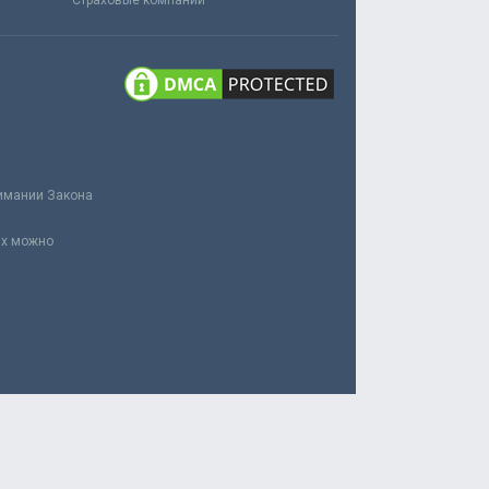
Страховые компании
нимании Закона
ах можно