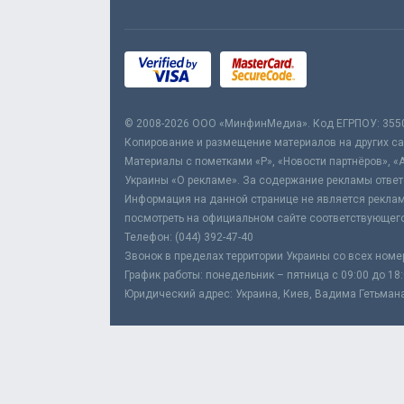
© 2008-2026 ООО «МинфинМедиа». Код ЕГРПОУ: 355
Копирование и размещение материалов на других сай
Материалы с пометками «Р», «Новости партнёров», «
Украины «О рекламе». За содержание рекламы ответ
Информация на данной странице не является реклам
посмотреть на официальном сайте соответствующего
Телефон: (044) 392-47-40
Звонок в пределах территории Украины со всех номе
График работы: понедельник – пятница с 09:00 до 18
Юридический адрес: Украина, Киев, Вадима Гетьмана,