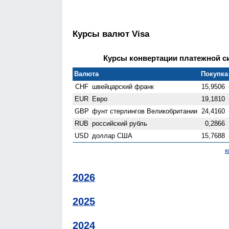
Курсы валют Visa
Курсы конвертации платежной сис
Валюта
Покупка 
CHF
швейцарский франк
15,9506
EUR
Евро
19,1810
GBP
фунт стерлингов Велико­британии
24,4160
RUB
российский рубль
0,2866
USD
доллар США
15,7688
к
2026
2025
2024