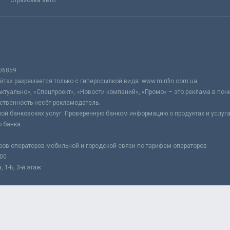
Страховка авто
06859
тах разрешается только с гиперссылкой вида: www.minfin.com.ua
Актуально», «Спецпроект», «Новости компаний», «Промо» – это реклама в по
ственность несёт рекламодатель.
ой банковских услуг. Проверенную банком информацию о продуктах и услуг
 банка.
ров операторов мобильной и городской связи по тарифам операторов
:00
 1-Б, 3-й этаж