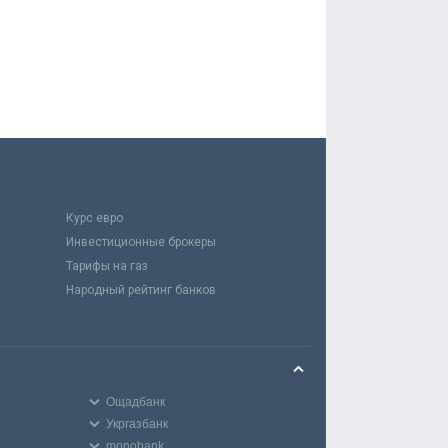
Курс евро
Инвестиционные брокеры
Тарифы на газ
Народный рейтинг банков
Ощадбанк
Укргазбанк
monobank