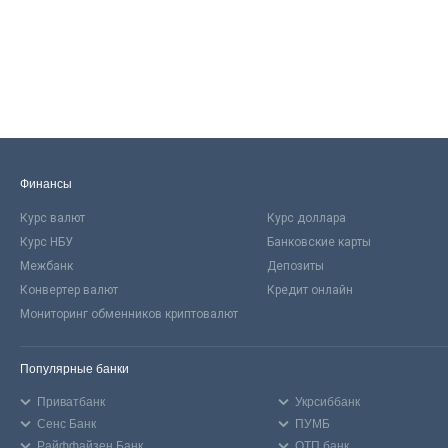
Финансы
Курс валют
Курс доллара
Курс НБУ
Банковские карты
Межбанк
Депозиты
Конвертер валют
Кредит онлайн
Мониторинг обменников криптовалют
Популярные банки
Приватбанк
Укрсиббанк
Сенс Банк
ПУМБ
Райффайзен Банк
ОТП банк