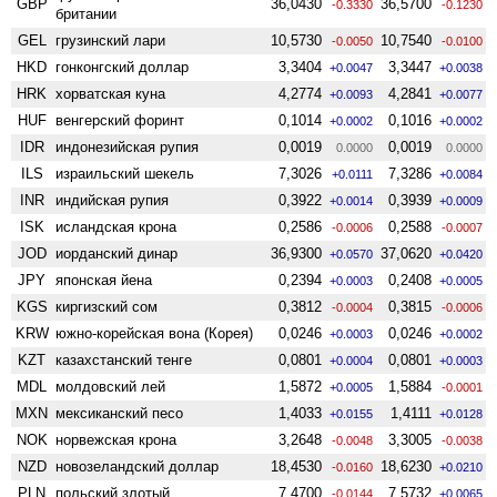
GBP
36,0430
36,5700
-0.3330
-0.1230
британии
GEL
грузинский лари
10,5730
10,7540
-0.0050
-0.0100
HKD
гонконгский доллар
3,3404
3,3447
+0.0047
+0.0038
HRK
хорватская куна
4,2774
4,2841
+0.0093
+0.0077
HUF
венгерский форинт
0,1014
0,1016
+0.0002
+0.0002
IDR
индонезийская рупия
0,0019
0,0019
0.0000
0.0000
ILS
израильский шекель
7,3026
7,3286
+0.0111
+0.0084
INR
индийская рупия
0,3922
0,3939
+0.0014
+0.0009
ISK
исландская крона
0,2586
0,2588
-0.0006
-0.0007
JOD
иорданский динар
36,9300
37,0620
+0.0570
+0.0420
JPY
японская йена
0,2394
0,2408
+0.0003
+0.0005
KGS
киргизский сом
0,3812
0,3815
-0.0004
-0.0006
KRW
южно-корейская вона (Корея)
0,0246
0,0246
+0.0003
+0.0002
KZT
казахстанский тенге
0,0801
0,0801
+0.0004
+0.0003
MDL
молдовский лей
1,5872
1,5884
+0.0005
-0.0001
MXN
мексиканский песо
1,4033
1,4111
+0.0155
+0.0128
NOK
норвежская крона
3,2648
3,3005
-0.0048
-0.0038
NZD
ново­зеландский доллар
18,4530
18,6230
-0.0160
+0.0210
PLN
польский злотый
7,4700
7,5732
-0.0144
+0.0065