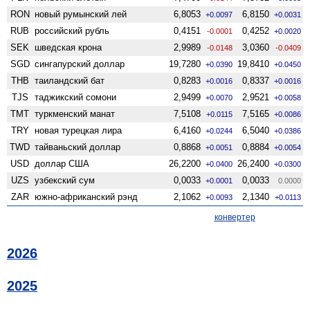
RON
новый румынский лей
6,8053
6,8150
+0.0097
+0.0031
RUB
российский рубль
0,4151
0,4252
-0.0001
+0.0020
SEK
шведская крона
2,9989
3,0360
-0.0148
-0.0409
SGD
сингапурский доллар
19,7280
19,8410
+0.0390
+0.0450
THB
таиландский бат
0,8283
0,8337
+0.0016
+0.0016
TJS
таджикский сомони
2,9499
2,9521
+0.0070
+0.0058
TMT
туркменский манат
7,5108
7,5165
+0.0115
+0.0086
TRY
новая турецкая лира
6,4160
6,5040
+0.0244
+0.0386
TWD
тайваньский доллар
0,8868
0,8884
+0.0051
+0.0054
USD
доллар США
26,2200
26,2400
+0.0400
+0.0300
UZS
узбекский сум
0,0033
0,0033
+0.0001
0.0000
ZAR
южно-африканский рэнд
2,1062
2,1340
+0.0093
+0.0113
конвертер
2026
2025