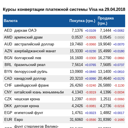
Курсы конвертации платежной системы Visa на 29.04.2018
Продажа
Валюта
Покупка (грн.)
(грн.)
AED
дирхам ОАЭ
7,1376
7,1444
+0.0109
+0.0082
AMD
армянский драм
0,0537
0,0545
-0.0005
0.0000
AUD
австралийский доллар
19,7460
19,9040
-0.0060
+0.0070
AZN
азербайджанский манат
15,3330
15,4990
+0.0230
+0.0180
BGN
болгарский лев
16,1600
16,2790
-0.0300
-0.0860
BRL
бразильский реал
7,5614
7,5685
+0.0765
+0.0737
BYN
белорусский рубль
13,0900
13,1400
+0.0840
+0.0810
CAD
канадский доллар
20,3210
20,4640
+0.0090
+0.0170
CHF
швейцарский франк
26,4260
26,5880
-0.0240
-0.1130
CNY
китайский юань женьминьби
4,1343
4,1396
-0.0019
-0.0034
CZK
чешская крона
1,2397
1,2511
-0.0020
-0.0060
DKK
датская крона
4,2426
4,2736
-0.0081
-0.0216
EGP
египетский фунт
1,4761
1,4882
+0.0023
+0.0017
EUR
Евро
31,6060
31,8390
-0.0590
-0.1680
фунт стерлингов Велико­