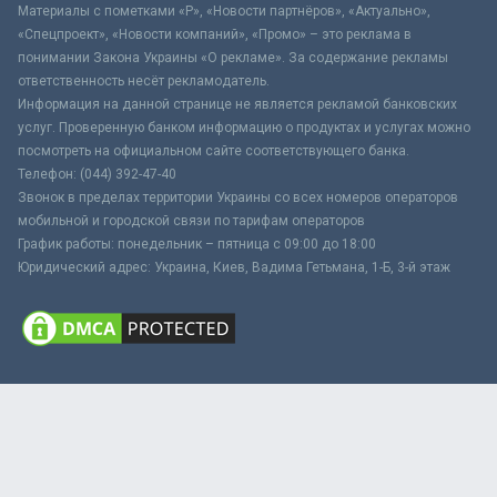
Материалы с пометками «Р», «Новости партнёров», «Актуально»,
«Спецпроект», «Новости компаний», «Промо» – это реклама в
понимании Закона Украины «О рекламе». За содержание рекламы
ответственность несёт рекламодатель.
Информация на данной странице не является рекламой банковских
услуг. Проверенную банком информацию о продуктах и услугах можно
посмотреть на официальном сайте соответствующего банка.
Телефон: (044) 392-47-40
Звонок в пределах территории Украины со всех номеров операторов
мобильной и городской связи по тарифам операторов
График работы: понедельник – пятница с 09:00 до 18:00
Юридический адрес: Украина, Киев, Вадима Гетьмана, 1-Б, 3-й этаж