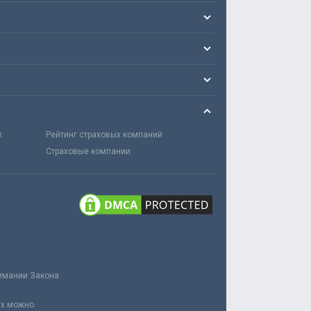
х
Рейтинг страховых компаний
Страховые компании
нимании Закона
ах можно