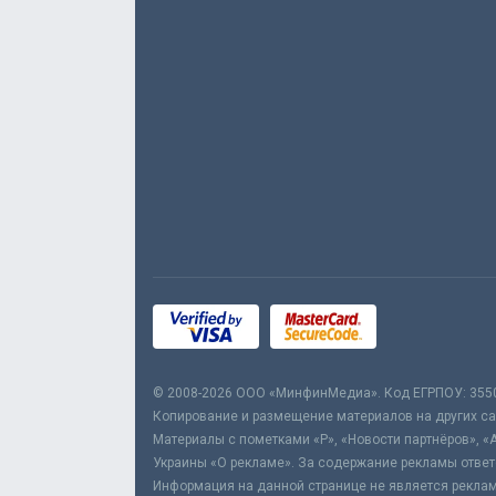
© 2008-2026 ООО «МинфинМедиа». Код ЕГРПОУ: 355
Копирование и размещение материалов на других сай
Материалы с пометками «Р», «Новости партнёров», «
Украины «О рекламе». За содержание рекламы ответ
Информация на данной странице не является реклам