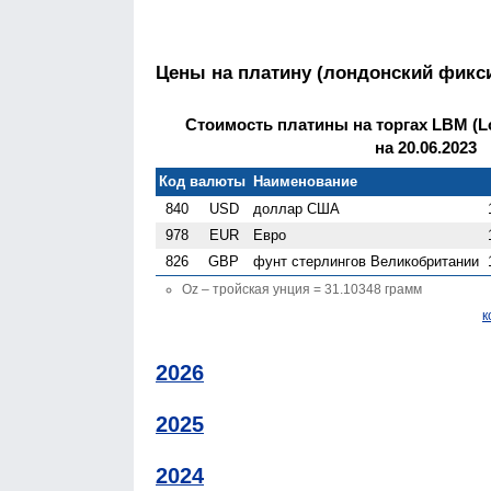
Цены на платину (лондонский фикс
Стоимость платины на торгах LBM (Lo
на 20.06.2023
Код валюты
Наименование
840
USD
доллар США
978
EUR
Евро
826
GBP
фунт стерлингов Велико­британии
Oz – тройская унция = 31.10348 грамм
к
2026
2025
2024