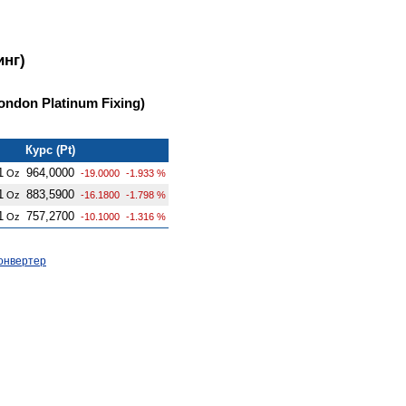
инг)
ndon Platinum Fixing)
Курс (Pt)
1
964,0000
Oz
-19.0000
-1.933 %
1
883,5900
Oz
-16.1800
-1.798 %
1
757,2700
Oz
-10.1000
-1.316 %
онвертер