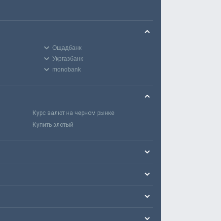
Ощадбанк
Укргазбанк
monobank
Курс валют на черном рынке
Купить злотый