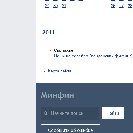
29
30
31
26
27
28
2011
См. также:
Цены на серебро (лондонский фиксинг)
Карта сайта
Найти
Сообщить об ошибке