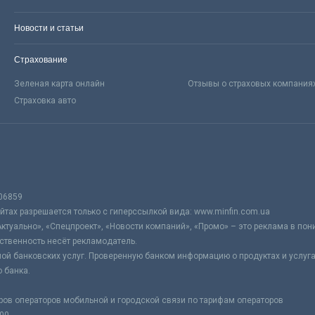
Новости и статьи
Страхование
Зеленая карта онлайн
Отзывы о страховых компания
Страховка авто
06859
тах разрешается только с гиперссылкой вида: www.minfin.com.ua
Актуально», «Спецпроект», «Новости компаний», «Промо» – это реклама в по
ственность несёт рекламодатель.
ой банковских услуг. Проверенную банком информацию о продуктах и услуг
 банка.
ров операторов мобильной и городской связи по тарифам операторов
:00