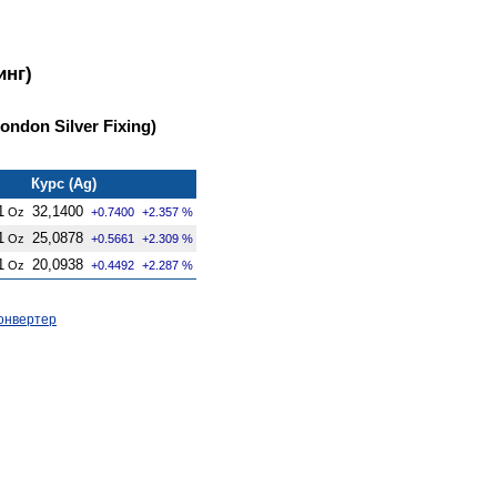
инг)
ndon Silver Fixing)
Курс (Ag)
1
32,1400
Oz
+0.7400
+2.357 %
1
25,0878
Oz
+0.5661
+2.309 %
1
20,0938
Oz
+0.4492
+2.287 %
онвертер