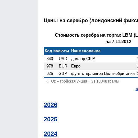
Цены на серебро (лондонский фикс
Стоимость серебра на торгах LBM (Lo
на 7.11.2012
Код валюты
Наименование
840
USD
доллар США
978
EUR
Евро
826
GBP
фунт стерлингов Велико­британии
Oz – тройская унция = 31.10348 грамм
к
2026
2025
2024