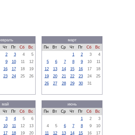
евраль
март
Чт
Пт
Сб
Вс
Пн
Вт
Ср
Чт
Пт
Сб
Вс
2
3
4
5
1
2
3
4
9
10
11
12
5
6
7
8
9
10
11
16
17
18
19
12
13
14
15
16
17
18
23
24
25
26
19
20
21
22
23
24
25
26
27
28
29
30
31
май
июнь
Чт
Пт
Сб
Вс
Пн
Вт
Ср
Чт
Пт
Сб
Вс
3
4
5
6
1
2
3
10
11
12
13
4
5
6
7
8
9
10
17
18
19
20
11
12
13
14
15
16
17