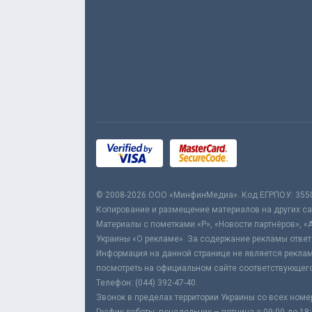
© 2008-2026 ООО «МинфинМедиа». Код ЕГРПОУ: 355
Копирование и размещение материалов на других сай
Материалы с пометками «Р», «Новости партнёров», «
Украины «О рекламе». За содержание рекламы ответ
Информация на данной странице не является реклам
посмотреть на официальном сайте соответствующего
Телефон: (044) 392-47-40
Звонок в пределах территории Украины со всех номе
График работы: понедельник – пятница с 09:00 до 18