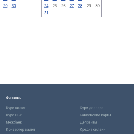
29
30
24
25
26
27
28
29
30
31
Финансы
Курс валют
Курс доллара
Курс НБУ
Банковские карты
Межбанк
Депозиты
Конвертер валют
Кредит онлайн