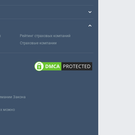
х
Рейтинг страховых компаний
Страховые компании
нимании Закона
ах можно