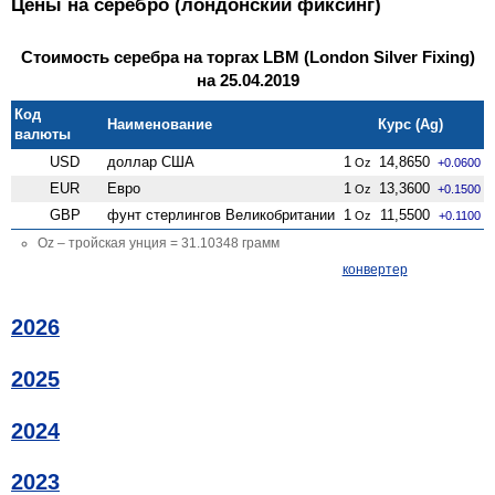
Цены на серебро (лондонский фиксинг)
Стоимость серебра на торгах LBM (London Silver Fixing)
на 25.04.2019
Код
Наименование
Курс (Ag)
валюты
USD
доллар США
1
14,8650
Oz
+0.0600
EUR
Евро
1
13,3600
Oz
+0.1500
GBP
фунт стерлингов Велико­британии
1
11,5500
Oz
+0.1100
Oz – тройская унция = 31.10348 грамм
конвертер
2026
2025
2024
2023