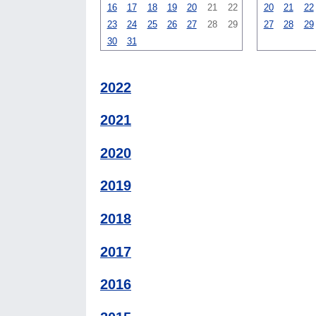
16
17
18
19
20
21
22
20
21
22
23
24
25
26
27
28
29
27
28
29
30
31
2022
2021
2020
2019
2018
2017
2016