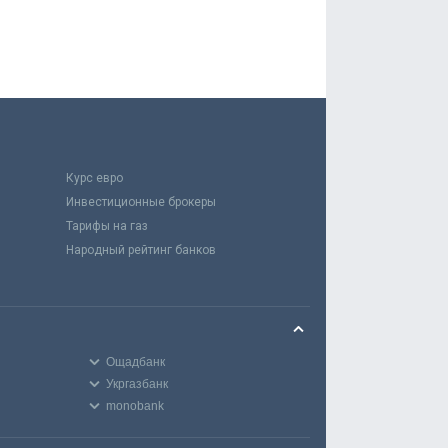
Курс евро
Инвестиционные брокеры
Тарифы на газ
Народный рейтинг банков
Ощадбанк
Укргазбанк
monobank