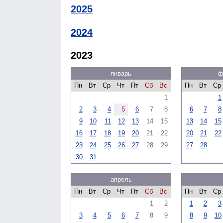
2025
2024
2023
январь
ф
Пн
Вт
Ср
Чт
Пт
Сб
Вс
Пн
Вт
Ср
1
1
2
3
4
5
6
7
8
6
7
8
9
10
11
12
13
14
15
13
14
15
16
17
18
19
20
21
22
20
21
22
23
24
25
26
27
28
29
27
28
30
31
апрель
Пн
Вт
Ср
Чт
Пт
Сб
Вс
Пн
Вт
Ср
1
2
1
2
3
3
4
5
6
7
8
9
8
9
10