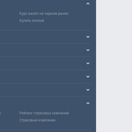
Курс валют на черном рынке
Купить злотый
х
Рейтинг страховых компаний
Страховые компании