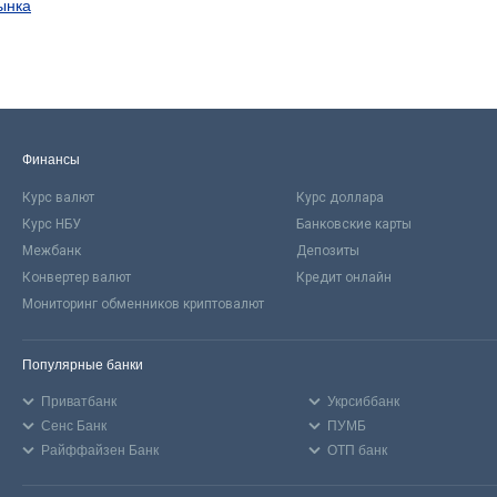
ынка
Финансы
Курс валют
Курс доллара
Курс НБУ
Банковские карты
Межбанк
Депозиты
Конвертер валют
Кредит онлайн
Мониторинг обменников криптовалют
Популярные банки
Приватбанк
Укрсиббанк
Сенс Банк
ПУМБ
Райффайзен Банк
ОТП банк