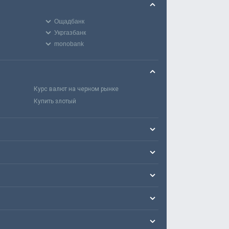
Ощадбанк
Укргазбанк
monobank
Курс валют на черном рынке
Купить злотый