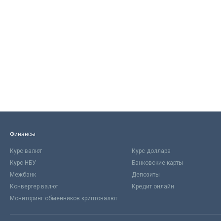
Финансы
Курс валют
Курс доллара
Курс НБУ
Банковские карты
Межбанк
Депозиты
Конвертер валют
Кредит онлайн
Мониторинг обменников криптовалют