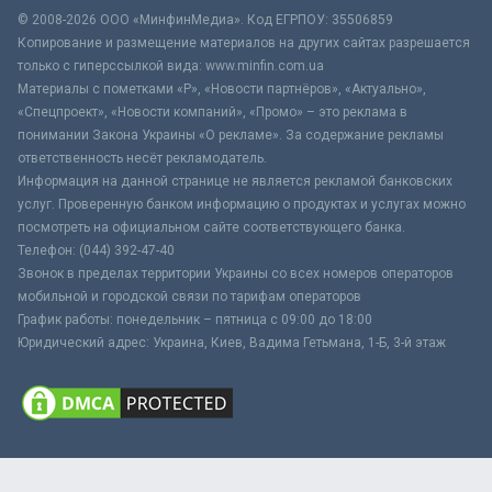
© 2008-2026 ООО «МинфинМедиа». Код ЕГРПОУ: 35506859
Копирование и размещение материалов на других сайтах разрешается
только с гиперссылкой вида: www.minfin.com.ua
Материалы с пометками «Р», «Новости партнёров», «Актуально»,
«Спецпроект», «Новости компаний», «Промо» – это реклама в
понимании Закона Украины «О рекламе». За содержание рекламы
ответственность несёт рекламодатель.
Информация на данной странице не является рекламой банковских
услуг. Проверенную банком информацию о продуктах и услугах можно
посмотреть на официальном сайте соответствующего банка.
Телефон: (044) 392-47-40
Звонок в пределах территории Украины со всех номеров операторов
мобильной и городской связи по тарифам операторов
График работы: понедельник – пятница с 09:00 до 18:00
Юридический адрес: Украина, Киев, Вадима Гетьмана, 1-Б, 3-й этаж