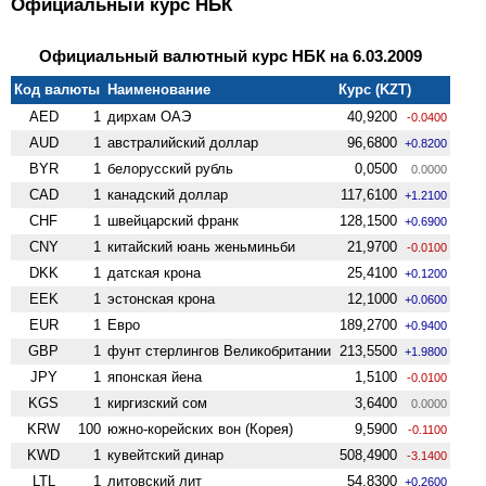
Официальный курс НБК
Официальный валютный курс НБК на 6.03.2009
Код валюты
Наименование
Курс (KZT)
AED
1
дирхам ОАЭ
40,9200
-0.0400
AUD
1
австралийский доллар
96,6800
+0.8200
BYR
1
белорусский рубль
0,0500
0.0000
CAD
1
канадский доллар
117,6100
+1.2100
CHF
1
швейцарский франк
128,1500
+0.6900
CNY
1
китайский юань женьминьби
21,9700
-0.0100
DKK
1
датская крона
25,4100
+0.1200
EEK
1
эстонская крона
12,1000
+0.0600
EUR
1
Евро
189,2700
+0.9400
GBP
1
фунт стерлингов Велико­британии
213,5500
+1.9800
JPY
1
японская йена
1,5100
-0.0100
KGS
1
киргизский сом
3,6400
0.0000
KRW
100
южно-корейских вон (Корея)
9,5900
-0.1100
KWD
1
кувейтский динар
508,4900
-3.1400
LTL
1
литовский лит
54,8300
+0.2600