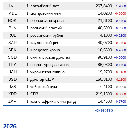
LVL
1
латвийский лат
267,8400
+1.2800
MDL
1
молдовский лей
14,0200
-0.0600
NOK
1
норвежская крона
21,3100
+0.4400
PLN
1
польский злотый
40,5900
+0.8500
RUB
1
российский рубль
4,1800
+0.0200
SAR
1
саудовский риял
40,0700
-0.0400
SEK
1
шведская крона
16,5600
+0.2600
SGD
1
сингапурский доллар
96,9100
+0.0600
TRY
1
новая турецкая лира
86,9600
+0.1400
UAH
1
украинская гривна
19,2700
-0.0100
USD
1
доллар США
150,3100
-0.1100
UZS
1
узбекский сум
0,1100
0.0000
XDR
1
СПЗ
219,1500
-0.9000
ZAR
1
южно-африканский рэнд
14,4500
+0.1700
конвертер
2026